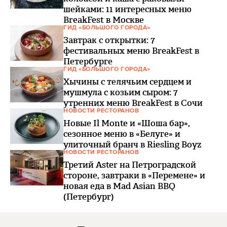
шейками: 11 интересных меню
BreakFest в Москве
ГИД «БОЛЬШОГО ГОРОДА»
Завтрак с открытки: 7
фестивальных меню BreakFest в
Петербурге
ГИД «БОЛЬШОГО ГОРОДА»
Хычины с телячьим сердцем и
мушмула с козьим сыром: 7
утренних меню BreakFest в Сочи
НОВОСТИ РЕСТОРАНОВ
Новые Il Monte и «Шоша бар»,
сезонное меню в «Белуге» и
улиточный бранч в Riesling Boyz
НОВОСТИ РЕСТОРАНОВ
Третий Aster на Петроградской
стороне, завтраки в «Перемене» и
новая еда в Mad Asian BBQ
(Петербург)