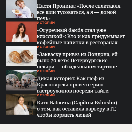
Настя Пронина: «После спектакля
все шли тусоваться, а я — домой
печь»
ИСТОРИИ
«Огуречный бамбл стал уже
классикой»: Кто и как придумывает
кофейные напитки в ресторанах
ИСТОРИИ
«Закваску привез из Лондона, ей
было 70 лет»: Петербургские
пекари — об идеальном тартине
ИСТОРИИ
Дикая история: Как шеф из
Красноярска провел серию
гастроужинов посреди тайги
ИСТОРИИ
Катя Бабкина (Capito и Bshushu) —
о том, как оставила карьеру в IT,
чтобы кормить людей