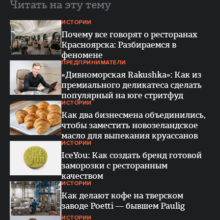
Читать на эту тему
ИСТОРИИ
Почему все говорят о ресторанах
Красноярска: Разбираемся в
феномене
ПРЕДПРИНИМАТЕЛИ
«Дивноморская Rakushka»: Как из
премиального деликатеса сделать
популярный на юге стритфуд
ИСТОРИИ
Как два бизнесмена объединились,
чтобы заместить новозеландское
масло для выпекания круассанов
ИСТОРИИ
IceYou: Как создать бренд готовой
заморозки с ресторанным
качеством
ИСТОРИИ
Как делают кофе на тверском
заводе Poetti — бывшем Paulig
ИСТОРИИ