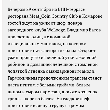
Вечером 29 сентября на ВИП-террасе
ресторана Meat_Coin Country Club в Комарове
гостей ждут на ужин от шеф-повара
загородного клуба WeLodge. Владимир Батов
приедет не один, а с командой
и специальным мангалом, на котором
приготовит пять авторских блюд. Откроет
ужин прошутто из вяленой утки с моченой
рябиной и домашней лепешкой с томленой
лопаткой ягненка с мандариновым айоли.
Гармоничным продолжением трапезы станет
паста птитим с белыми грибами, белым
вином и сыром пармезан, а также козленок
гриль с пюре из батата. На сладкое шеф
приготовит вяленую грушу с кремом