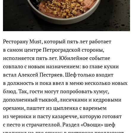
Ресторану Must, который пять лет работает
в самом центре Петроградской стороны,
исполняется пять лет. Юбилейное событие
совпало с новым назначением: во главе кухни
встал Алексей Пестряев. Шеф только входит
в должность и пока ввел в меню несколько новых
блюд. Так, гости могут попробовать хумус,
дополненный тыквой, лисичками и кедровыми
орехами, паштет из цыпленка с вареньем
из черники и пасту казаречче, которую готовят
с песто и страчателлой. Раздел «Овощи» шеф
увеличил на две опции: в ресторане предлагают