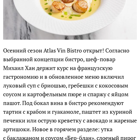
Осенний сезон Atlas Vin Bistro открыт! Согласно
выбранной концепции бистро, шеф-повар
Михаил Хан держит курс на французскую
гастрономию и в обновленное меню включил
луковый суп с бриошью, гребешки с кокосовым
соусом и картофельным пюре и спаржу с яйцом
пашот. Под бокал вина в бистро рекомендуют
тартин с крабом и гуакамоле, паштет из куриной
печенки или острую креветку с авокадо и жареные
артишоки. Новое в горячем разделе: утка
с баклажаном и соусом «Бер-блан», слоеный пирог