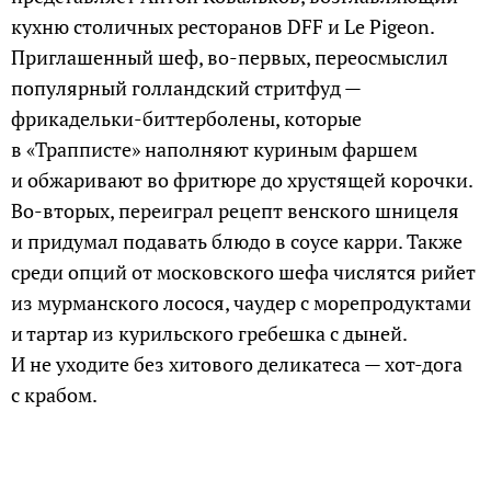
кухню столичных ресторанов DFF и Le Pigeon.
Приглашенный шеф, во-первых, переосмыслил
популярный голландский стритфуд —
фрикадельки-биттерболены, которые
в «Трапписте» наполняют куриным фаршем
и обжаривают во фритюре до хрустящей корочки.
Во-вторых, переиграл рецепт венского шницеля
и придумал подавать блюдо в соусе карри. Также
среди опций от московского шефа числятся рийет
из мурманского лосося, чаудер с морепродуктами
и тартар из курильского гребешка с дыней.
И не уходите без хитового деликатеса — хот-дога
с крабом.