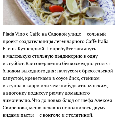
Piada Vino e Caffe на Садовой улице — сольный
проект создательницы легендарного Caffe Italia
Елены Кузнецовой. Попробуйте заглянуть
в маленькую стильную пьядинерию в одну
из суббот. Вас совершенно безвозмездно угостят
блюдом выходного дня: палтусом с брюссельской
капустой, креветками в соусе биск, стейком
из тунца в карри или чем-нибудь итальянским,
а вдогонку поднесут рюмку домашнего
лимончелло. Что до новых блюд от шефа Алексея
Свирепова, меню недавно пополнилось двумя
видами пасты — с вонголе и с телятиной.