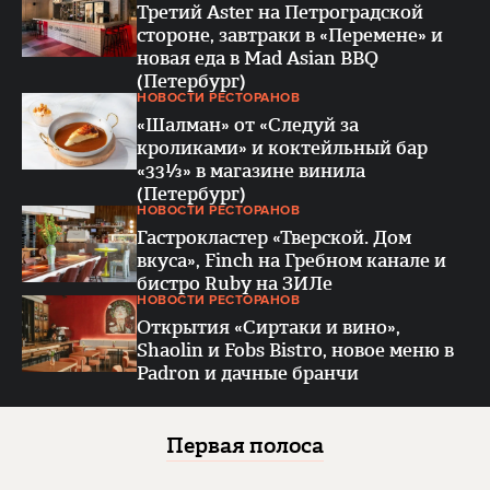
Третий Aster на Петроградской
стороне, завтраки в «Перемене» и
новая еда в Mad Asian BBQ
(Петербург)
НОВОСТИ РЕСТОРАНОВ
«Шалман» от «Следуй за
кроликами» и коктейльный бар
«33⅓» в магазине винила
(Петербург)
НОВОСТИ РЕСТОРАНОВ
Гастрокластер «Тверской. Дом
вкуса», Finch на Гребном канале и
бистро Ruby на ЗИЛе
НОВОСТИ РЕСТОРАНОВ
Открытия «Сиртаки и вино»,
Shaolin и Fobs Bistro, новое меню в
Padron и дачные бранчи
Первая полоса