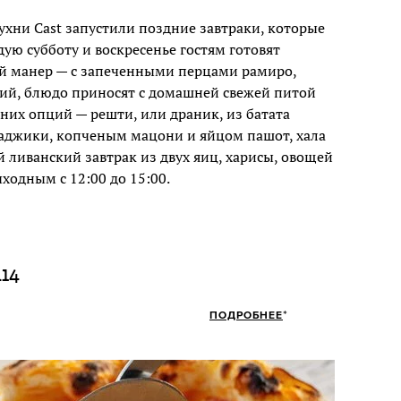
ухни Cast запустили поздние завтраки, которые
ую субботу и воскресенье гостям готовят
ий манер — с запеченными перцами рамиро,
ий, блюдо приносят с домашней свежей питой
нних опций — решти, или драник, из батата
 аджики, копченым мацони и яйцом пашот, хала
й ливанский завтрак из двух яиц, харисы, овощей
ыходным с 12:00 до 15:00.
14
*
ПОДРОБНЕЕ