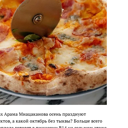
нах Арама Мнацаканова осень празднуют
тов, а какой октябрь без тыквы? Больше всего
еплода готовят в пиццерии R14 на седьмом этаже