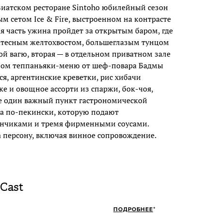
азиатском ресторане Sintoho юбилейный сезон
 сетом Ice & Fire, выстроенном на контрасте
я часть ужина пройдет за открытым баром, где
катесным желтохвостом, большеглазым тунцом
й вагю, вторая — в отдельном приватном зале
ьном теппаньяки-меню от шеф-повара Бадмы
ся, аргентинские креветки, рис хибачи
ке и овощное ассорти из спаржи, бок-чоя,
е один важный пункт гастрономической
а по-пекински, которую подают
нчиками и тремя фирменными соусами.
а персону, включая винное сопровождение.
 Cast
*
ПОДРОБНЕЕ