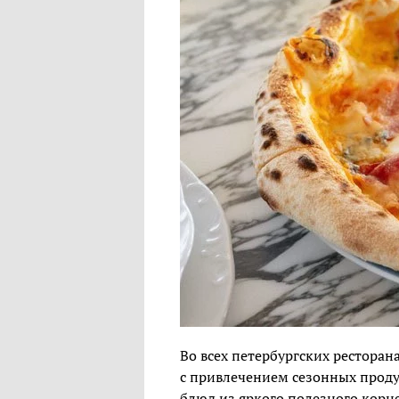
Во всех петербургских рестора
с привлечением сезонных продук
блюд из яркого полезного корн