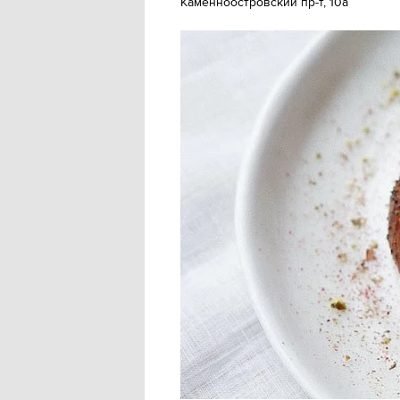
Каменноостровский пр-т, 10а