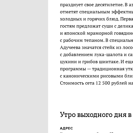
празднует свое десятилетие. В 
отметят специальным эффектным
холодных и горячих блюд. Перва
гостям предложат суши с дели
и японской мраморной говядино
с рабочим тепаном. В специал
Адучеева значатся стейк из лосо
с добавлением лука-шалота и са
цукини и грибов шиитаке. И ещ
программы — традиционная утк
с каноническими рисовыми бли
Стоимость сета 12 500 рублей н
Утро выходного дня в
АДРЕС