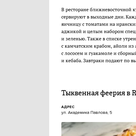
В ресторане ближневосточной к
сервируют в выходные дни. Кажд
яичницу с томатами на иранск
аджикой и целым набором спец
и зеленью. Также в списке утре
с камчатским крабом, айоли из
с лососем и гуакамоле и сборны
и кебаба. Завтраки подают по в
Тыквенная феерия в R
АДРЕС
ул. Академика Павлова, 5