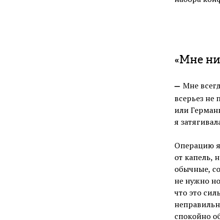
«Мне ни
Мне всегд
—
всерьез не 
или Германи
я затягивал
Операцию я 
от капель, 
обычные, с
не нужно но
что это сил
неправильно
спокойно об