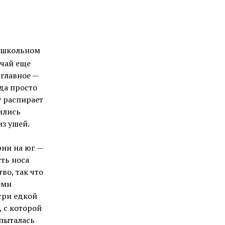
в школьном
учай еще
 главное —
да просто
у распирает
ились
из ушей.
рии на юг —
сть носа
во, так что
еми
три едкой
, с которой
 пыталась