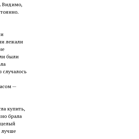
. Видимо,
стоянно.
чи
Они лежали
не
пли были
ола
з случалось
пасом —
ла купить,
чно брала
 целый
о лучше