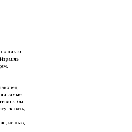
 но никто
в Израиль
щем,
 наконец
ыли самые
ти хотя бы
гу сказать,
рю, не пью,