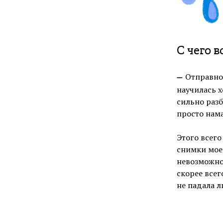
С чего в
Отправной
—
научилась х
сильно разб
просто нама
Этого всего
снимки моег
невозможно 
скорее всег
не падала л