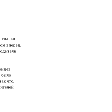
я только
цом вперед,
 родители
увидев
е было
ак что,
дителей,