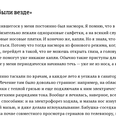
были везде»
чившегося у меня постоянно был насморк. Я помню, что 
язательно лежали одноразовые салфетки, а на всякий сл
вые носовые платки. И конечно же, капли. Но я знала, что
ться. Потому что тогда насморк из фонового режима, ког
, перейдет в такой, что не можешь открыть глаза, а голов
не помогут уже никакие капли. Обычно такие приступы дл
е у меня периодически начинало течь — уже не из носа, а 
нно таскали по врачам, а каждое лето я уезжала в санато
 Лечение там было довольно странное: например, на обла
ки с теплой грязью и еще подключали к ним электричест
егкими разрядами тока. Вообще я лечилась, наверное, вс
способами: и на электрофорез ходила, и мазала нос изну
 мазью, и даже делала иглоукалывание. Бабушка-соседка
а почве совместного просмотра сериалов по телевизору,