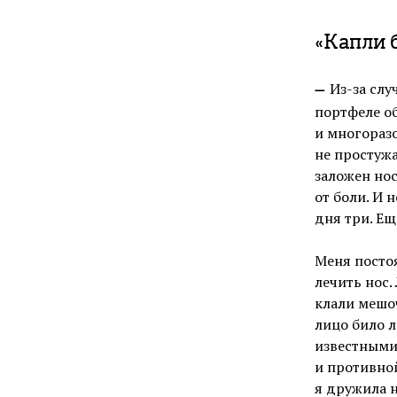
«Капли 
Из-за слу
—
портфеле об
и многоразо
не простужа
заложен нос
от боли. И 
дня три. Ещ
Меня постоя
лечить нос.
клали мешоч
лицо било л
известными 
и противной
я дружила н