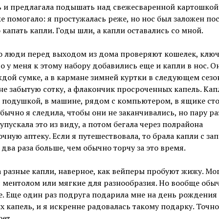
ь и предлагала подышать над свежесваренной картошкой
же помогало: я простужалась реже, но нос был заложен по
капать капли. Годы шли, а капли оставались со мной.
о люди перед выходом из дома проверяют кошелек, клю
то у меня к этому набору добавились еще и капли в нос. 
ждой сумке, а в кармане зимней куртки в следующем сезо
не забытую сотку, а флакончик просроченных капель. Ка
д подушкой, в машине, рядом с компьютером, в ящике ст
Обычно я следила, чтобы они не заканчивались, но пару ра
я упускала это из виду, а потом бегала через полрайона
очную аптеку. Если я путешествовала, то брала капли с за
два раза больше, чем обычно торчу за это время.
 разные капли, наверное, как вейперы пробуют жижу. Мог
с ментолом или мягкие для разнообразия. Но вообще обы
же. Еще один раз подруга подарила мне на день рождения
х капель, и я искренне радовалась такому подарку. Точн
фет.