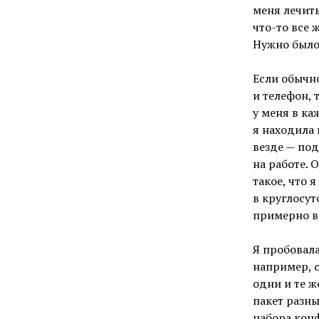
меня лечит
что-то все 
Нужно было 
Если обычн
и телефон, 
у меня в ка
я находила 
везде — по
на работе. 
такое, что 
в круглосут
примерно в 
Я пробовала
например, 
одни и те 
пакет разны
набора кон