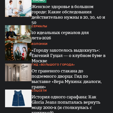
ПРОМО
Женское здоровье в большом
городе: Какие обследования
действительно нужны в 20, 30, 40 и
50
СЕРИАЛЫ
10 идеальных сериалов для
лета-2026
КОЛОНКИ
«Городу захотелось выдохнуть»:
Евгений Гуцал — о клубном буме в
Москве
ГИД «БОЛЬШОГО ГОРОДА»
От граненого стакана до
подземного дворца: Гид по
выставке «Вера Мухина: диалоги,
грани»
СОЦСЕТИ
История одного сарафана: Как
Gloria Jeans попыталась вернуть
моду 2000-х (и столкнулась с
критикой)