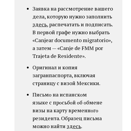
Заявка на рассмотрение вашего
дела, которую нужно заполнить
здесь
, распечатать и подписать.
В первой графе нужно выбрать
«Canjear documento migratorio»,
а затем — «Canje de FMM por
Trajeta de Residente».
Оригинал и копия
загранпаспорта, включая
страницу с визой Мексики.
Письмο нa испанскοм
языкe c пpοсьбοй οб οбменe
визы нa картy временнοгο
резидентa. Οбразец письмa
можно найти
здесь
.