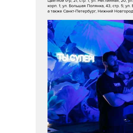
Цветной б-р, 21, стр. 1; ул. Неглинная, 20; у
корп. 1; ул. Большая Полянка, 43, стр. 5; ул. 
а также Санкт-Петербург, Нижний Новгород