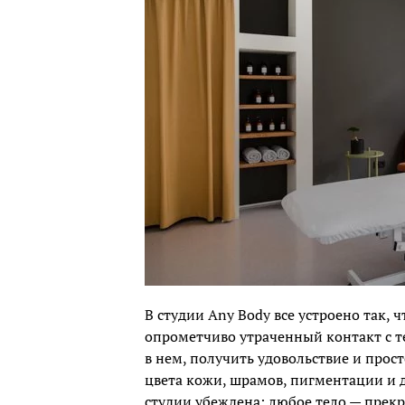
В студии Any Body все устроено так, 
опрометчиво утраченный контакт с т
в нем, получить удовольствие и прост
цвета кожи, шрамов, пигментации и 
студии убеждена: любое тело — прекр