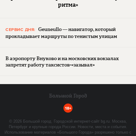
ритма»
Geuneullo — навигатор, который
СЕРВИС ДНЯ:
прокладывает маршруты по тенистым улицам
В аэропорту Внуково и на московских вокзалах
запретят работу таксистов-«зазывал»
18+
©
2026
Большой город. Городской интернет-сайт bg.ru. Москва,
Петербург и крупные города России. Новости, места и события.
Использование материалов «Большого Города» разрешено только с