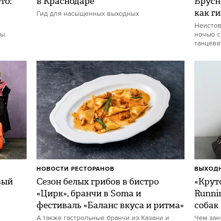
то:
в Краснодаре
Брусн
как г
Гид для насыщенных выходных
Неистов
ты
ночью с
танцева
НОВОСТИ РЕСТОРАНОВ
ВЫХОДН
вый
Сезон белых грибов в бистро
«Круто
«Цирк», бранчи в Soma и
Runni
фестиваль «Баланс вкуса и ритма»
собак
А также гастрольные бранчи из Казани и
Чем зан