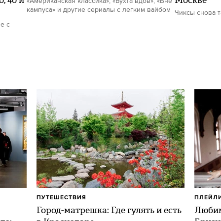
, 40 и
Москве
«Американская классика», «Бухта вдов», «Вне
кампуса» и другие сериалы с легким вайбом
Чиксы снова 
е с
ПУТЕШЕСТВИЯ
ПЛЕЙЛ
Город-матрешка: Где гулять и есть
Любим