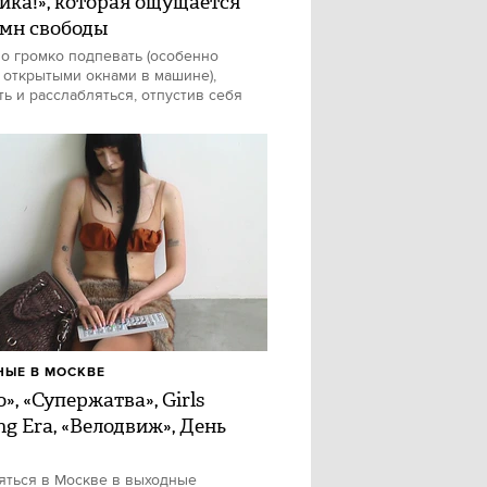
ика!», которая ощущается
имн свободы
о громко подпевать (особенно
 открытыми окнами в машине),
ть и расслабляться, отпустив себя
ЫЕ В МОСКВЕ
», «Супержатва», Girls
ng Era, «Велодвиж», День
яться в Москве в выходные