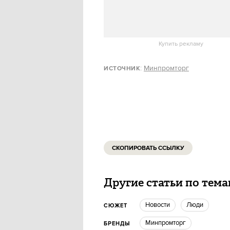
то какое-то время российские 
законсервированную на склада
Купить рекламу
:
Минпромторг
ИСТОЧНИК
СКОПИРОВАТЬ ССЫЛКУ
Другие статьи по тем
новости
люди
СЮЖЕТ
Минпромторг
БРЕНДЫ