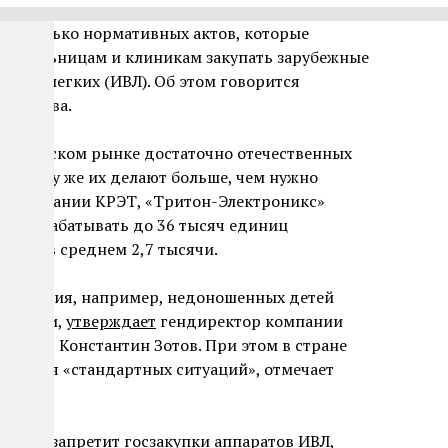
несколько нормативных актов, которые
 госбольницам и клиникам закупать зарубежные
яции легких (ИВЛ). Об этом говорится
тельства.
российском рынке достаточно отечественных
 к тому же их делают больше, чем нужно
е компании КРЭТ, «Тритон-Электроникс»
ы разрабатывать до 36 тысяч единиц
нужно в среднем 2,7 тысячи.
ля лечения, например, недоношенных детей
нениями,
утверждает
гендиректор компании
огии» Константин Зотов. При этом в стране
дит для «стандартных ситуаций», отмечает
мторг запретит госзакупки аппаратов ИВЛ,