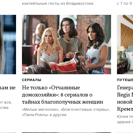
коктейльные гесты из Владивостока
с 7 по 9
СЕРИАЛЫ
ПУТЕШ
ам не
Не только «Отчаянные
Генер
домохозяйки»: 8 сериалов о
Regis
тайнах благополучных женщин
новой
т все,
стве
Кремл
«Милые магнолии», «Благочестивые стервы»,
«Палм-Рояль» и другие
Юлия Не
здание 