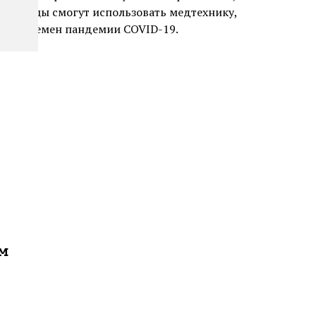
больницы смогут использовать медтехнику,
х со времен пандемии COVID-19.
ам