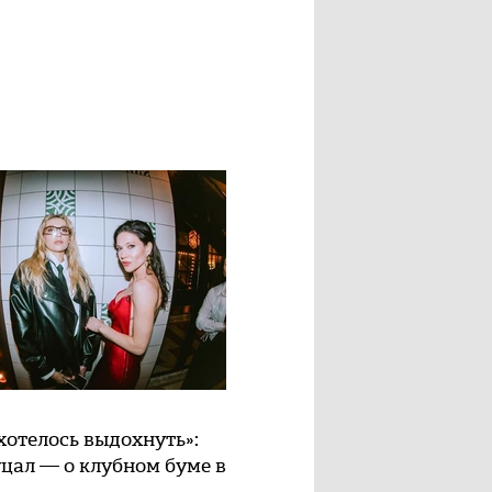
хотелось выдохнуть»:
цал — о клубном буме в