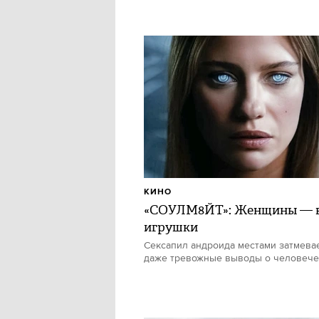
КИНО
«СОУЛМ8ЙТ»: Женщины — в
игрушки
Сексапил андроида местами затмевае
даже тревожные выводы о человече