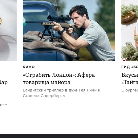
КИНО
ГИД «Б
«Ограбить Лондон»: Афера
Вкусы
бар
товарища майора
«Тайг
Бандитский триллер в духе Гая Ричи и
С бурге
Стивена Содерберга
ouse