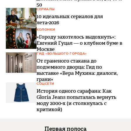
50
СЕРИАЛЫ
10 идеальных сериалов для
лета-2026
КОЛОНКИ
«Городу захотелось выдохнуть»:
Евгений Гуцал — о клубном буме в
Москве
ГИД «БОЛЬШОГО ГОРОДА»
От граненого стакана до
подземного дворца: Гид по
выставке «Вера Мухина: диалоги,
грани»
СОЦСЕТИ
История одного сарафана: Как
Gloria Jeans попыталась вернуть
моду 2000-х (и столкнулась с
критикой)
Первая полоса