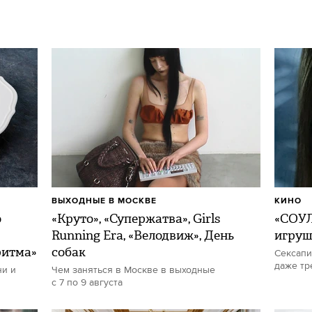
ВЫХОДНЫЕ В МОСКВЕ
КИНО
о
«Круто», «Супержатва», Girls
«СОУЛ
Running Era, «Велодвиж», День
игру
ритма»
собак
Сексапи
даже тр
ни и
Чем заняться в Москве в выходные
с 7 по 9 августа