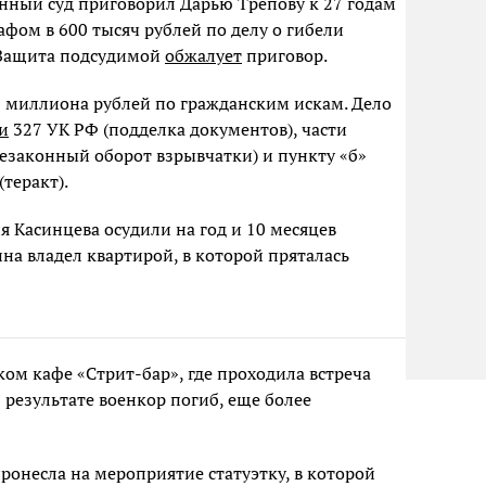
нный суд приговорил Дарью Трепову к 27 годам
фом в 600 тысяч рублей по делу о гибели
 Защита подсудимой
обжалует
приговор.
 миллиона рублей по гражданским искам. Дело
и
327 УК РФ (подделка документов), части
езаконный оборот взрывчатки) и пункту «б»
теракт).
 Касинцева осудили на год и 10 месяцев
а владел квартирой, в которой пряталась
ском кафе «Стрит-бар», где проходила встреча
 результате военкор погиб, еще более
пронесла на мероприятие статуэтку, в которой