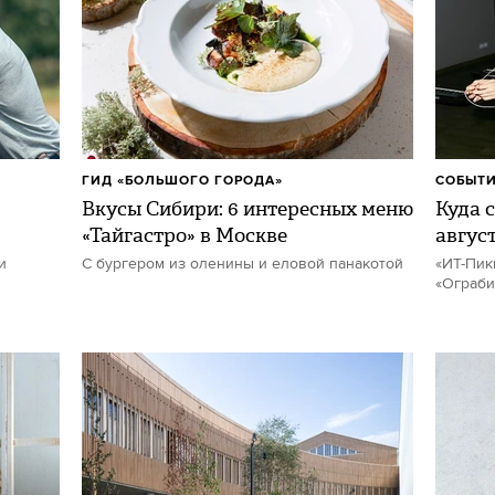
ГИД «БОЛЬШОГО ГОРОДА»
СОБЫТИ
Вкусы Сибири: 6 интересных меню
Куда с
«Тайгастро» в Москве
авгус
и
С бургером из оленины и еловой панакотой
«ИТ-Пик
«Ограби