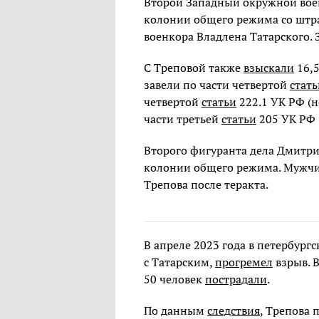
Второй Западный окружной вое
колонии общего режима со штра
военкора Владлена Татарского.
С Треповой также
взыскали
16,5
завели по части четвертой
стать
четвертой
статьи
222.1 УК РФ (н
части третьей
статьи
205 УК РФ (
Второго фигуранта дела Дмитрия
колонии общего режима. Мужчин
Трепова после теракта.
В апреле 2023 года в петербург
с Татарским,
прогремел
взрыв. В
50 человек
пострадали
.
По данным
следствия
, Трепова 