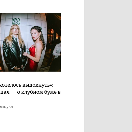
хотелось выдохнуть»:
цал — о клубном буме в
танцуют