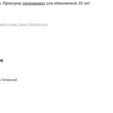
о. Прокурор
запрашивал
для обвиняемой 28 лет
жба судов Санкт-Петербурга
ам
н Татарский