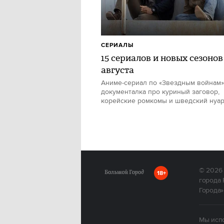
СЕРИАЛЫ
15 сериалов и новых сезонов
августа
Аниме-сериал по «Звездным войнам»
документалка про куриный заговор,
корейские ромкомы и шведский нуа
© 2026
18+
города 
Города»
Мы испо