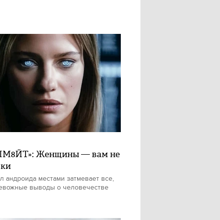
М8ЙТ»: Женщины — вам не
шки
л андроида местами затмевает все,
евожные выводы о человечестве