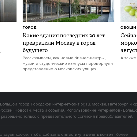
ГОРОД
ОВОЩИ 
Какие здания последних 20 лет
Сейчас
превратили Москву в город
морко
будущего
авгус
,
Рассказываем, как новые бизнес-центры,
А также
р
музеи и студенческие кампусы перевернули
представление о московских улицах
Большой город. Городской интернет-сайт bg.ru. Москва, Петербург и к
России. Новости, места и события. Использование материалов «Больш
 разрешено только с предварительного согласия правообладателей.
льзуем cookie, чтобы собирать статистику и делать контент более