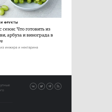
И ФРУКТЫ
 сезон: Что готовить из
ви, арбуза и винограда в
те
 из инжира и нектарина
рупные
VK
Twitter
Telegram
RSS
ого