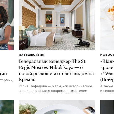
ПУТЕШЕСТВИЯ
НОВОСТ
Генеральный менеджер The St.
«Шалм
Regis Moscow Nikolskaya — о
кроли
щин
новой роскоши и отеле с видом на
«33⅓»
Кремль
(Пете
тервы»,
Юлия Нефедова — о том, как историческое
А также
здание становится современным отелем
и сезон