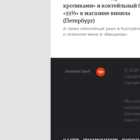
кроликами» и коктейльный 
«33⅓» в магазине винила
(Петербург)
А также юбилейный ужин в Kuznyah
и сезонное меню в «Банщиках»
© 2026
18+
города 
Города»
Мы испо
интерес
рекламы
вашего 