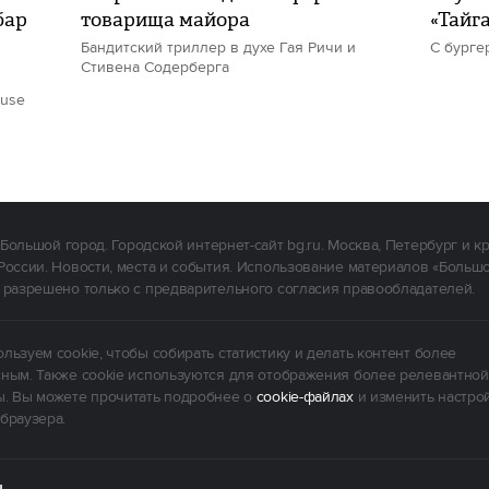
бар
товарища майора
«Тайг
Бандитский триллер в духе Гая Ричи и
С бурге
Стивена Содерберга
ouse
Большой город. Городской интернет-сайт bg.ru. Москва, Петербург и к
России. Новости, места и события. Использование материалов «Больш
 разрешено только с предварительного согласия правообладателей.
льзуем cookie, чтобы собирать статистику и делать контент более
ным. Также cookie используются для отображения более релевантной
. Вы можете прочитать подробнее о
cookie-файлах
и изменить настро
браузера.