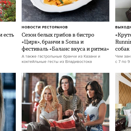
НОВОСТИ РЕСТОРАНОВ
ВЫХОДН
и есть
Сезон белых грибов в бистро
«Круто
«Цирк», бранчи в Soma и
Runni
фестиваль «Баланс вкуса и ритма»
собак
А также гастрольные бранчи из Казани и
Чем зан
коктейльные гесты из Владивостока
с 7 по 9