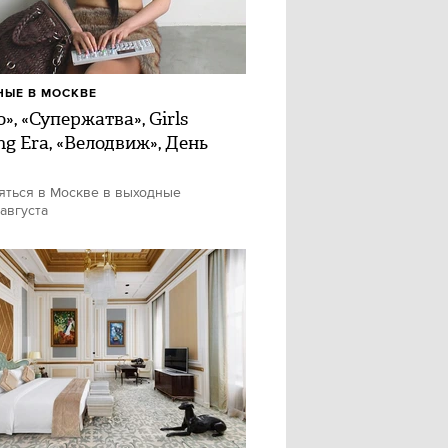
ЫЕ В МОСКВЕ
», «Супержатва», Girls
ng Era, «Велодвиж», День
яться в Москве в выходные
 августа