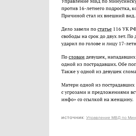
Управление МВД по Минусинску 
против 16-летнего подростка, к
Причиной стал их внешний вид.
Дело завели по
статье
116 УК РФ
свободы на срок до двух лет. По
ударил по голове и лицу 17-ле
По
словам
девушек, нападавших 
одной из пострадавших. Обе поп
Также у одной из девушек слома
Матери одной из пострадавших 
с угрозами и предложениями вс
инфо» со ссылкой на женщину.
:
Управление МВД по Мин
ИСТОЧНИК