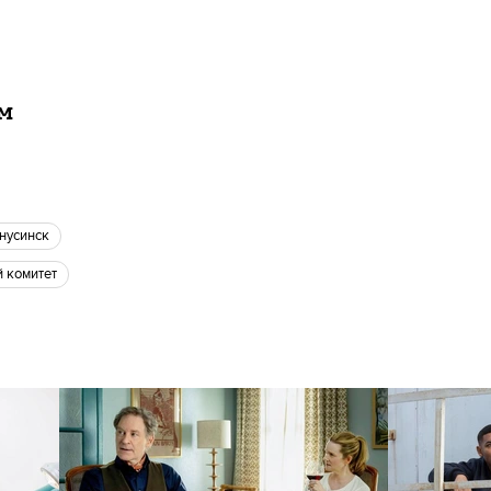
ам
инусинск
й комитет