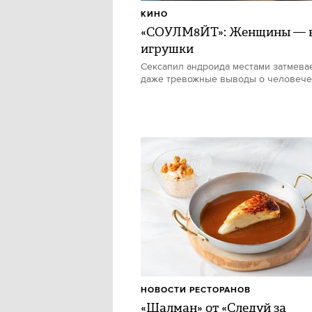
КИНО
«СОУЛМ8ЙТ»: Женщины — в
игрушки
Сексапил андроида местами затмевае
даже тревожные выводы о человече
НОВОСТИ РЕСТОРАНОВ
«Шалман» от «Следуй за