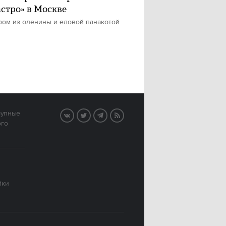
астро» в Москве
ром из оленины и еловой панакотой
рупные
VK
Twitter
Telegram
RSS
ого
йки