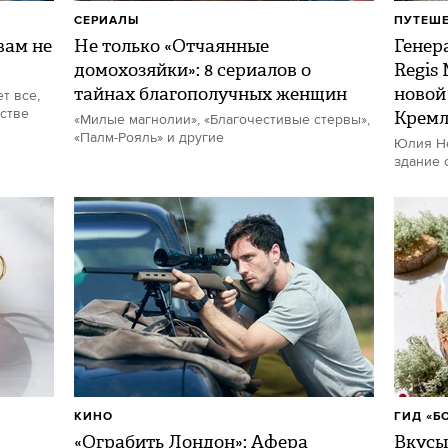
СЕРИАЛЫ
ПУТЕШ
ам не
Не только «Отчаянные
Генер
домохозяйки»: 8 сериалов о
Regis
тайнах благополучных женщин
новой
т все,
стве
Кремл
«Милые магнолии», «Благочестивые стервы»,
«Палм-Рояль» и другие
Юлия Не
здание 
КИНО
ГИД «Б
«Ограбить Лондон»: Афера
Вкусы