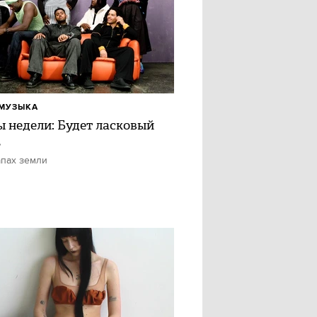
МУЗЫКА
ы недели: Будет ласковый
ь
апах земли