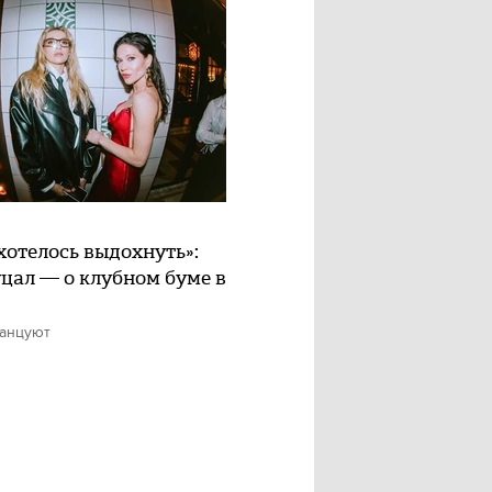
хотелось выдохнуть»:
цал — о клубном буме в
танцуют