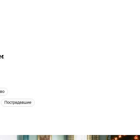
ам
ово
пострадавшие