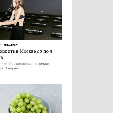
Я НЕДЕЛИ
ходить в Москве с 3 по 9
та
ник», «Торжество меланхолии»,
ть Лондон»