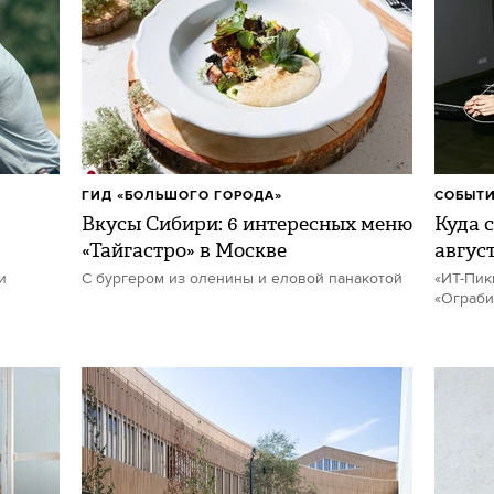
ГИД «БОЛЬШОГО ГОРОДА»
СОБЫТИ
Вкусы Сибири: 6 интересных меню
Куда с
«Тайгастро» в Москве
авгус
и
С бургером из оленины и еловой панакотой
«ИТ-Пик
«Ограби