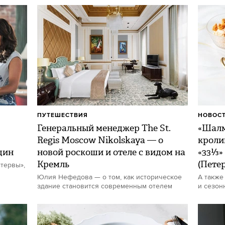
ПУТЕШЕСТВИЯ
НОВОСТ
Генеральный менеджер The St.
«Шалм
Regis Moscow Nikolskaya — о
кроли
щин
новой роскоши и отеле с видом на
«33⅓»
Кремль
(Пете
тервы»,
Юлия Нефедова — о том, как историческое
А также
здание становится современным отелем
и сезон