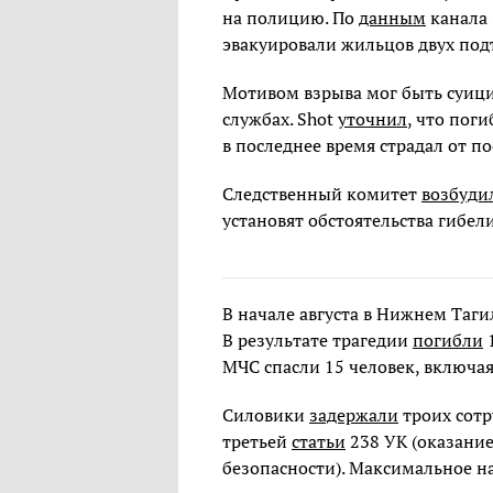
на полицию. По
данным
канала 
эвакуировали жильцов двух под
Мотивом взрыва мог быть суиц
службах. Shot
уточнил
, что пог
в последнее время страдал от п
Следственный комитет
возбуди
установят обстоятельства гибе
В начале августа в Нижнем Таг
В результате трагедии
погибли
1
МЧС спасли 15 человек, включа
Силовики
задержали
троих сотр
третьей
статьи
238 УК (оказание
безопасности). Максимальное н