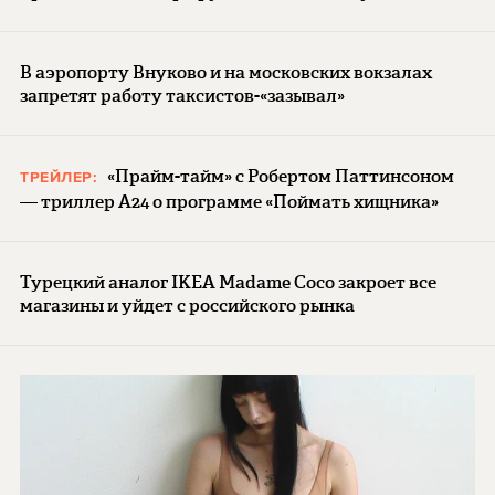
В аэропорту Внуково и на московских вокзалах
запретят работу таксистов-«зазывал»
«Прайм-тайм» с Робертом Паттинсоном
ТРЕЙЛЕР:
— триллер A24 о программе «Поймать хищника»
Турецкий аналог IKEA Madame Coco закроет все
магазины и уйдет с российского рынка