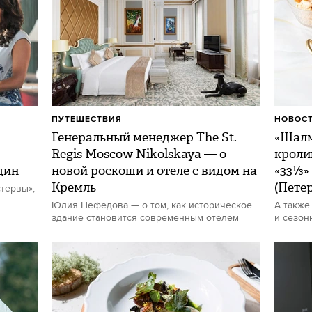
ПУТЕШЕСТВИЯ
НОВОСТ
Генеральный менеджер The St.
«Шалм
Regis Moscow Nikolskaya — о
кроли
щин
новой роскоши и отеле с видом на
«33⅓»
Кремль
(Пете
тервы»,
Юлия Нефедова — о том, как историческое
А также
здание становится современным отелем
и сезон