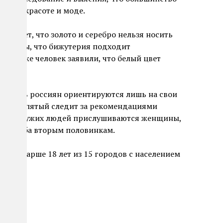
ифы о красоте и моде.
считает, что золото и серебро нельзя носить
уверены, что бижутерия подходит
олько же человек заявили, что белый цвет
а треть россиян ориентируются лишь на свои
каждый пятый следит за рекомендациями
советам чужих людей прислушиваются женщины,
ардероба вторым половинкам.
сиян старше 18 лет из 15 городов с населением