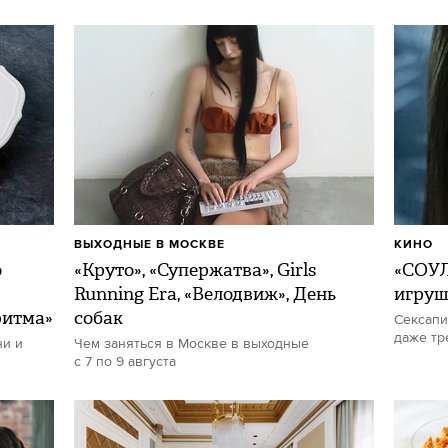
ВЫХОДНЫЕ В МОСКВЕ
КИНО
о
«Круто», «Супержатва», Girls
«СОУЛ
Running Era, «Велодвиж», День
игру
ритма»
собак
Сексапи
даже тр
ни и
Чем заняться в Москве в выходные
с 7 по 9 августа