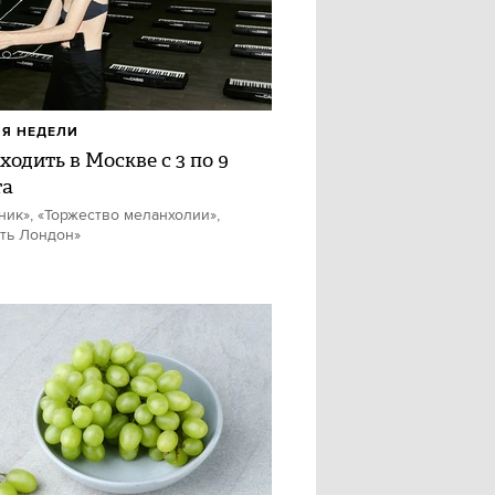
Я НЕДЕЛИ
ходить в Москве с 3 по 9
та
ник», «Торжество меланхолии»,
ть Лондон»