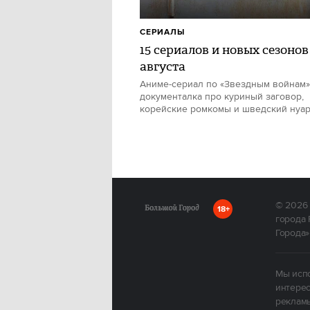
СЕРИАЛЫ
15 сериалов и новых сезонов
августа
Аниме-сериал по «Звездным войнам»
документалка про куриный заговор,
корейские ромкомы и шведский нуа
© 2026
18+
города 
Города»
Мы испо
интерес
рекламы