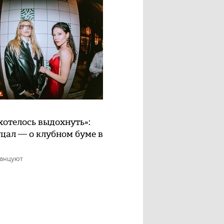
хотелось выдохнуть»:
цал — о клубном буме в
танцуют