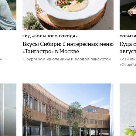
ГИД «БОЛЬШОГО ГОРОДА»
СОБЫТИ
Вкусы Сибири: 6 интересных меню
Куда с
«Тайгастро» в Москве
авгус
и
С бургером из оленины и еловой панакотой
«ИТ-Пик
«Ограби