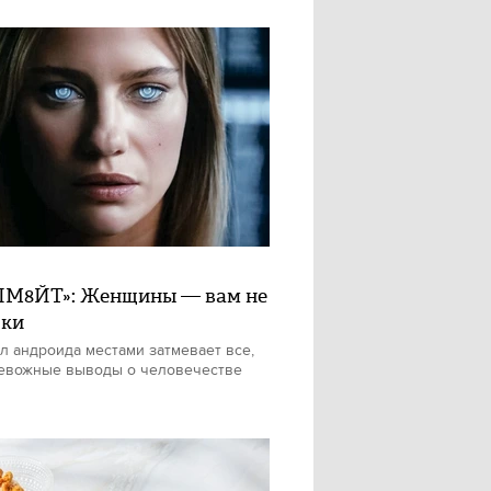
М8ЙТ»: Женщины — вам не
шки
л андроида местами затмевает все,
евожные выводы о человечестве