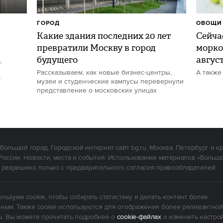
ГОРОД
ОВОЩИ 
Какие здания последних 20 лет
Сейчас
превратили Москву в город
морко
будущего
авгус
,
Рассказываем, как новые бизнес-центры,
А также
р
музеи и студенческие кампусы перевернули
представление о московских улицах
Большой город. Городской интернет-сайт bg.ru. Москва, Петербург и к
России. Новости, места и события. Использование материалов «Больш
 разрешено только с предварительного согласия правообладателей.
льзуем cookie, чтобы собирать статистику и делать контент более
ным. Также cookie используются для отображения более релевантной
. Вы можете прочитать подробнее о
cookie-файлах
и изменить настро