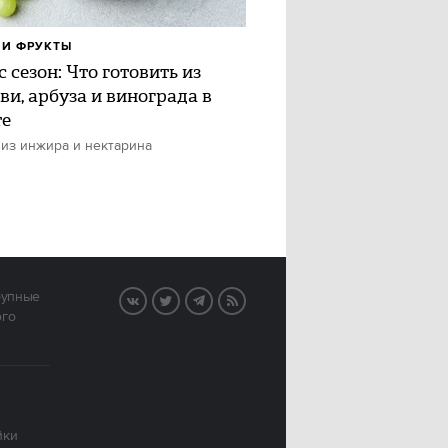
И ФРУКТЫ
 сезон: Что готовить из
ви, арбуза и винограда в
те
 из инжира и нектарина
рупные
VK
Twitter
Telegram
RSS
ого
йки