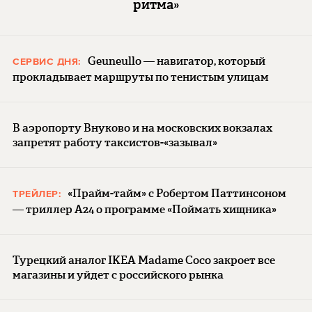
ритма»
Geuneullo — навигатор, который
СЕРВИС ДНЯ:
прокладывает маршруты по тенистым улицам
В аэропорту Внуково и на московских вокзалах
запретят работу таксистов-«зазывал»
«Прайм-тайм» с Робертом Паттинсоном
ТРЕЙЛЕР:
— триллер A24 о программе «Поймать хищника»
Турецкий аналог IKEA Madame Coco закроет все
магазины и уйдет с российского рынка