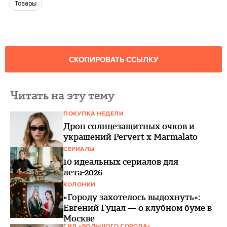
Товары
СКОПИРОВАТЬ ССЫЛКУ
Читать на эту тему
ПОКУПКА НЕДЕЛИ
Дроп солнцезащитных очков и
украшений Pervert x Marmalato
СЕРИАЛЫ
10 идеальных сериалов для
лета-2026
КОЛОНКИ
«Городу захотелось выдохнуть»:
Евгений Гуцал — о клубном буме в
Москве
ГИД «БОЛЬШОГО ГОРОДА»