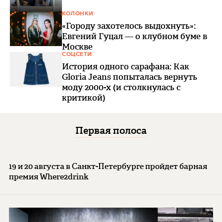
КОЛОНКИ
«Городу захотелось выдохнуть»:
Евгений Гуцал — о клубном буме в
Москве
СОЦСЕТИ
История одного сарафана: Как
Gloria Jeans попыталась вернуть
моду 2000-х (и столкнулась с
критикой)
Первая полоса
19 и 20 августа в Санкт-Петербурге пройдет барная
премия Where2drink