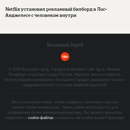
Netflix установил рекламный билборд в Лос-
Анджелесе с человеком внутри
18+
©
2026
Большой город. Городской интернет-сайт bg.ru. Москва,
Петербург и крупные города России. Новости, места и события.
Использование материалов «Большого Города» разрешено только с
предварительного согласия правообладателей.
Мы используем cookie, чтобы собирать статистику и делать
контент более интересным. Также cookie используются для
отображения более релевантной рекламы. Вы можете прочитать
подробнее о
cookie-файлах
и изменить настройки вашего браузера.