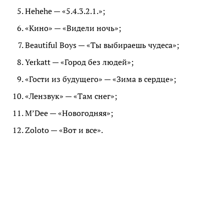
Hehehe — «5.4.3.2.1.»;
«Кино» — «Видели ночь»;
Beautiful Boys — «Ты выбираешь чудеса»;
Yerkatt — «Город без людей»;
«Гости из будущего» — «Зима в сердце»;
«Лензвук» — «Там снег»;
M’Dee — «Новогодняя»;
Zoloto — «Вот и все».