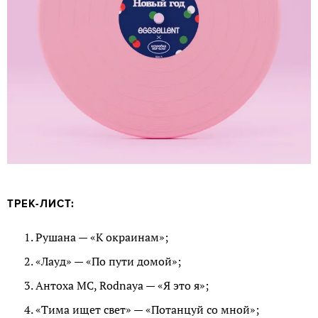
ТРЕК-ЛИСТ:
Рушана — «К окраинам»;
«Лауд» — «По пути домой»;
Антоха MC, Rodnaya — «Я это я»;
«Тима ищет свет» — «Потанцуй со мной»;