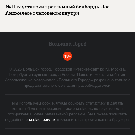
Netflix установил рекламный билборд в Лос-
Анджелесе с человеком внутри
18+
©
2026
Большой город. Городской интернет-сайт bg.ru. Москва,
Петербург и крупные города России. Новости, места и события.
Использование материалов «Большого Города» разрешено только с
предварительного согласия правообладателей.
Мы используем cookie, чтобы собирать статистику и делать
контент более интересным. Также cookie используются для
отображения более релевантной рекламы. Вы можете прочитать
подробнее о
cookie-файлах
и изменить настройки вашего браузера.