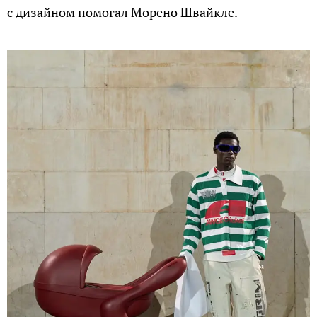
с дизайном
помогал
Морено Швайкле.