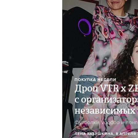
ПОКУПКА НЕДЕЛИ
Дроп VTR x 
с организато
независимых 
Футболки Voodoo и лон
ЛЕНА БАБУШКИНА
, 8 АПРЕЛЯ