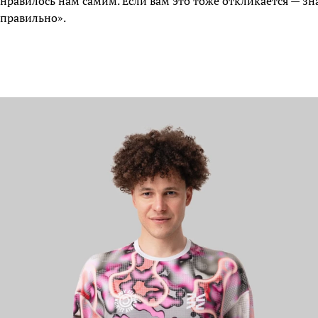
нравилось нам самим. Если вам это тоже откликается — зн
правильно».