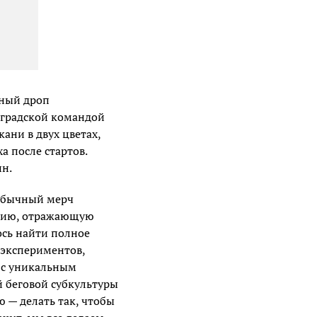
ный дроп
оградской командой
ани в двух цветах,
а после стартов.
ин.
 обычный мерч
ацию, отражающую
ось найти полное
 экспериментов,
а с уникальным
й беговой субкультуры
 — делать так, чтобы