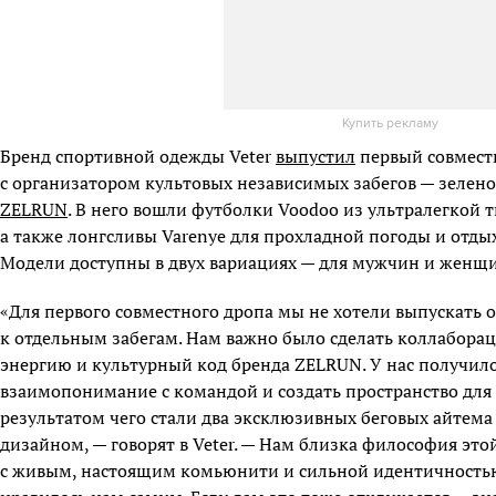
Купить рекламу
Бренд спортивной одежды Veter
выпустил
первый совмест
с организатором культовых независимых забегов — зелен
ZELRUN
. В него вошли футболки Voodoo из ультралегкой тк
а также лонгсливы Varenye для прохладной погоды и отдых
Модели доступны в двух вариациях — для мужчин и женщ
«Для первого совместного дропа мы не хотели выпускать
к отдельным забегам. Нам важно было сделать коллабор
энергию и культурный код бренда ZELRUN. У нас получил
взаимопонимание с командой и создать пространство для
результатом чего стали два эксклюзивных беговых айтем
дизайном, — говорят в Veter. — Нам близка философия это
с живым, настоящим комьюнити и сильной идентичностью