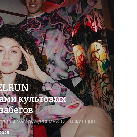
ZELRUN
рами культовых
забегов
гсливы Varenye для мужчин и женщин
 2025