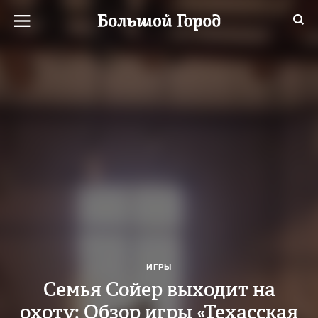
ИГРЫ
Семья Сойер выходит на
охоту: Обзор игры «Техасская