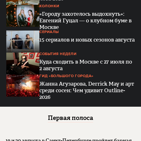
КОЛОНКИ
«Городу захотелось выдохнуть»:
Евгений Гуцал — о клубном буме в
Москве
СЕРИАЛЫ
15 сериалов и новых сезонов августа
СОБЫТИЯ НЕДЕЛИ
Куда сходить в Москве с 27 июля по
2 августа
ГИД «БОЛЬШОГО ГОРОДА»
Жанна Агузарова, Derrick May и арт
среди сосен: Чем удивит Outline-
2026
Первая полоса
19 и 20 августа в Санкт-Петербурге пройдет барная