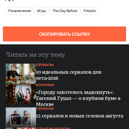
Развлечения
игры
The Day Before
Fntastic
СКОПИРОВАТЬ ССЫЛКУ
Читать на эту тему
СЕРИАЛЫ
10 идеальных сериалов для
лета-2026
КОЛОНКИ
«Городу захотелось выдохнуть»:
Евгений Гуцал — о клубном буме в
Москве
СЕРИАЛЫ
15 сериалов и новых сезонов августа
СОБЫТИЯ НЕДЕЛИ