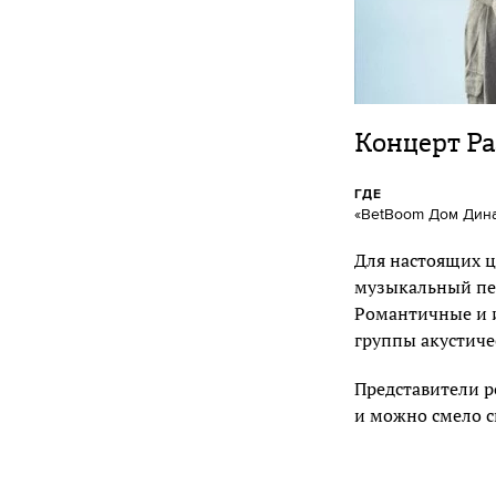
Концерт P
ГДЕ
«BetBoom Дом Динам
Для настоящих ц
музыкальный пер
Романтичные и и
группы акустиче
Представители р
и можно смело ск