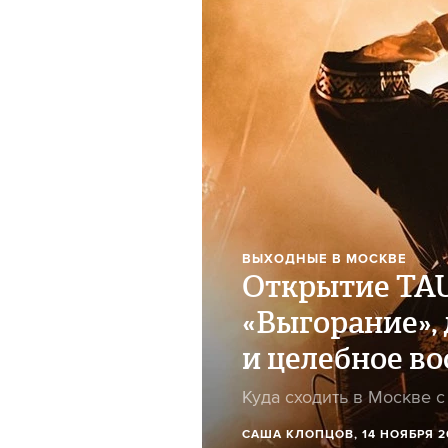
ВЫХОДНЫЕ В МОСКВЕ
Открытие TAU
«Выгорание»,
и целебное во
Куда сходить в Москве с
САША КЛОПЦОВ
, 14 НОЯБРЯ 