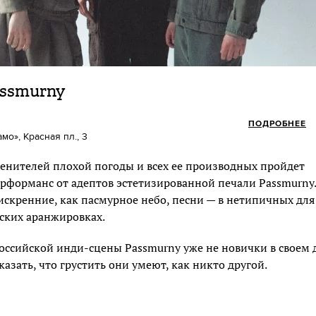
assmurny
ПОДРОБНЕЕ
о», Красная пл., 3
енителей плохой погоды и всех ее производных пройдет
форманс от адептов эстетизированной печали Passmurny.
скренние, как пасмурное небо, песни — в нетипичных для
ских аранжировках.
оссийской инди-сцены Passmurny уже не новички в своем 
азать, что грустить они умеют, как никто другой.