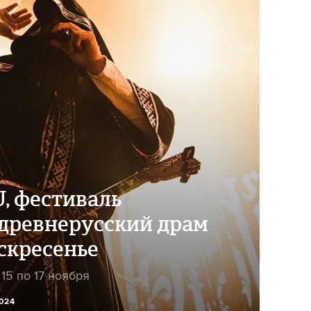
, фестиваль
 древнерусский драм
скресенье
 15 по 17 ноября
2024