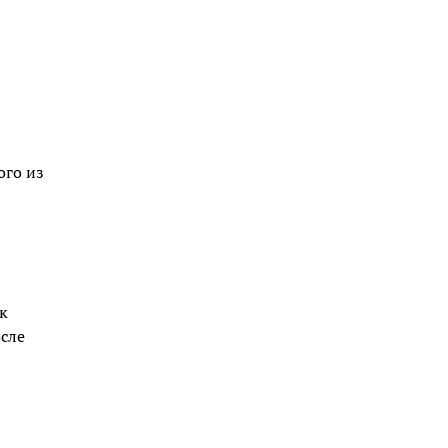
ого из
к
сле