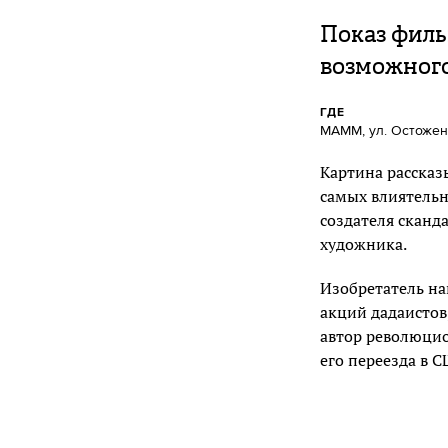
Показ филь
возможног
ГДЕ
МАММ, ул. Остоженк
Картина рассказ
самых влиятельн
создателя сканд
художника.
Изобретатель на
акций дадаистов
автор революцио
его переезда в 