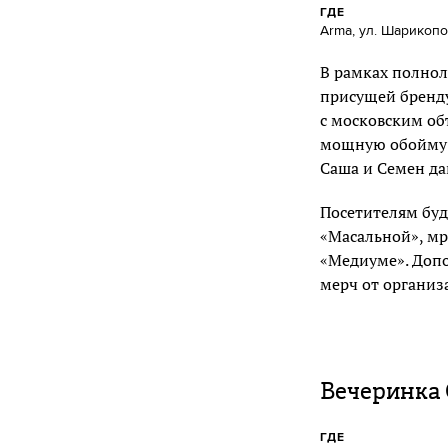
ГДЕ
Arma, ул. Шарикопо
В рамках полнол
присущей бренду
с московским об
мощную обойму а
Саша и Семен да
Посетителям буд
«Масальной», мр
«Медиуме». Доп
мерч от организ
Вечеринка 
ГДЕ