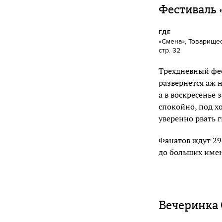
Фестиваль 
ГДЕ
«Смена», Товарищес
стр. 32
Трехдневный фес
развернется аж н
а в воскресенье 
спокойно, под х
уверенно рвать 
Фанатов ждут 29
до больших имен 
Вечеринка 