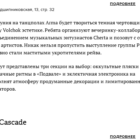
ПОДРОБНЕЕ
дшипниковская, 13, стр. 32
уния на танцполах Arma будет твориться темная чертовщи
 Volchok эстетике. Ребята организуют вечеринку-коллаб
ъединением музыкальных энтузиастов Cherta и позовут с 
ртистов. Никак нельзя пропустить выступление группы P
вно стали маститыми укротителями рейва.
ут представлены три секции на выбор: оккультные пляски 
ачные ритмы в «Подвале» и эклектичная электроника на
олнят атмосферу продуманные декорации и лимитирован
аторов.
Cascade
ПОДРОБНЕЕ