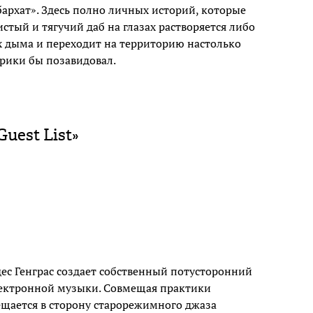
архат». Здесь полно личных историй, которые
тый и тягучий даб на глазах растворяется либо
ах дыма и переходит на территорию настолько
Трики бы позавидовал.
Guest List»
дес Генграс создает собственный потусторонний
лектронной музыки. Совмещая практики
ещается в сторону старорежимного джаза