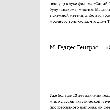
неонуар в духе фильма «Синий б
будут знакомы многим. Маслянис
в снежной метели, либо в клуб
мрачного трип-хопа, что даже 
М. Геддес Генграс — «
Уже больше 20 лет алхимик Гед
мир на грани акустической и э
прогрессивного импрова, он см