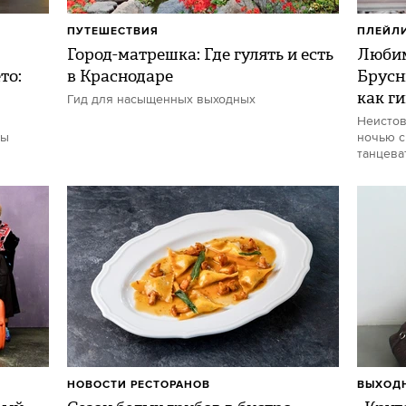
ПУТЕШЕСТВИЯ
ПЛЕЙЛ
Город-матрешка: Где гулять и есть
Любим
то:
в Краснодаре
Брусн
как г
Гид для насыщенных выходных
Неистов
ты
ночью с
танцева
НОВОСТИ РЕСТОРАНОВ
ВЫХОДН