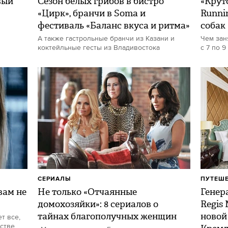
вый
Сезон белых грибов в бистро
«Круто
«Цирк», бранчи в Soma и
Runni
фестиваль «Баланс вкуса и ритма»
собак
А также гастрольные бранчи из Казани и
Чем зан
коктейльные гесты из Владивостока
с 7 по 9
СЕРИАЛЫ
ПУТЕШ
ам не
Не только «Отчаянные
Генер
домохозяйки»: 8 сериалов о
Regis
тайнах благополучных женщин
новой
т все,
стве