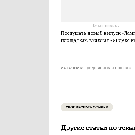
Ведущая подкаста Евгения Лам
региональным гастрономическ
что нужно знать о ресторанном
Купить рекламу
Послушать новый выпуск «Лам
площадках
, включая «Яндекс Му
представители проекта
ИСТОЧНИК
:
СКОПИРОВАТЬ ССЫЛКУ
Другие статьи по тем