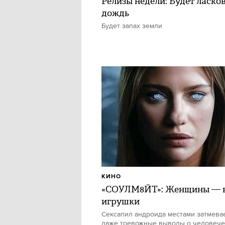
Релизы недели: Будет ласко
дождь
Будет запах земли
КИНО
«СОУЛМ8ЙТ»: Женщины — в
игрушки
Сексапил андроида местами затмевае
даже тревожные выводы о человече