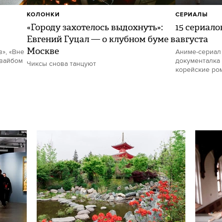
КОЛОНКИ
СЕРИАЛЫ
«Городу захотелось выдохнуть»:
15 сериало
Евгений Гуцал — о клубном буме в
августа
Москве
в», «Вне
Аниме-сериал
 вайбом
документалка 
Чиксы снова танцуют
корейские ро