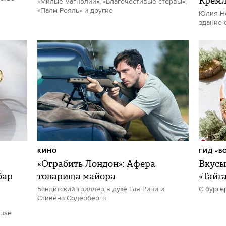
Кремл
«Милые магнолии», «Благочестивые стервы»,
«Палм-Рояль» и другие
Юлия Не
здание 
КИНО
ГИД «Б
«Ограбить Лондон»: Афера
Вкусы
бар
товарища майора
«Тайг
Бандитский триллер в духе Гая Ричи и
С бурге
Стивена Содерберга
ouse