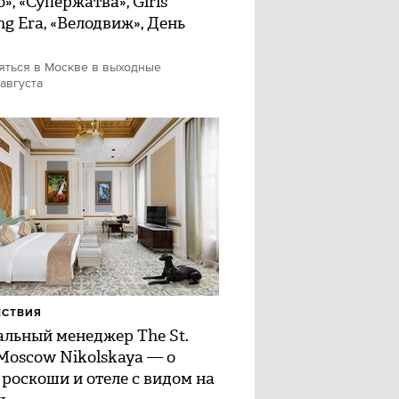
», «Супержатва», Girls
ng Era, «Велодвиж», День
яться в Москве в выходные
 августа
ЕСТВИЯ
альный менеджер The St.
 Moscow Nikolskaya — о
 роскоши и отеле с видом на