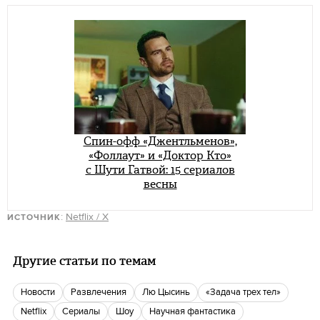
Спин-офф «Джентльменов»,
«Фоллаут» и «Доктор Кто»
с Шути Гатвой: 15 сериалов
весны
:
Netflix / X
ИСТОЧНИК
Другие статьи по темам
новости
Развлечения
Лю Цысинь
«Задача трех тел»
Netflix
сериалы
шоу
научная фантастика