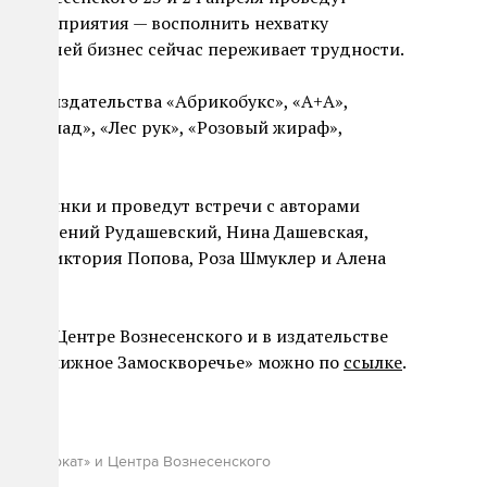
ь мероприятия — восполнить нехватку
 тем, чей бизнес сейчас переживает трудности.
симые издательства
«Абрикобукс»
,
«А+А»
,
«Лимонад»
,
«Лес рук»
,
«Розовый жираф»
,
е новинки и проведут встречи с авторами
рых Евгений Рудашевский, Нина Дашевская,
нко, Виктория Попова, Роза Шмуклер и Алена
иях: в Центре Вознесенского и в издательстве
я на «Книжное Замоскворечье» можно по
ссылке
.
ва «Самокат» и Центра Вознесенского