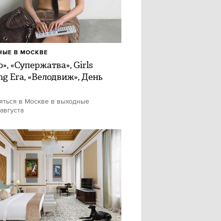
ЫЕ В МОСКВЕ
», «Супержатва», Girls
ng Era, «Велодвиж», День
яться в Москве в выходные
 августа