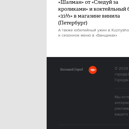
«Шалман» от «Следуй за
кроликами» и коктейльный 
«33⅓» в магазине винила
(Петербург)
А также юбилейный ужин в Kuznyah
и сезонное меню в «Банщиках»
© 2026
18+
города 
Города»
Мы испо
интерес
рекламы
вашего 