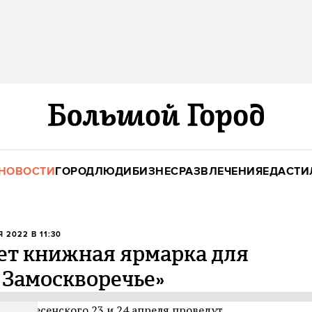
НОВОСТИ
ГОРОД
ЛЮДИ
БИЗНЕС
РАЗВЛЕЧЕНИЯ
ЕДА
СТИ
Я 2022 В 11:30
ет книжная ярмарка для
 Замоскворечье»
тр Вознесенского
23 и 24 апреля
проведут