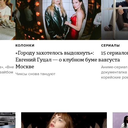
КОЛОНКИ
СЕРИАЛЫ
«Городу захотелось выдохнуть»:
15 сериало
Евгений Гуцал — о клубном буме в
августа
Москве
в», «Вне
Аниме-сериал
 вайбом
документалка 
Чиксы снова танцуют
корейские ро