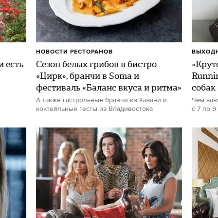
НОВОСТИ РЕСТОРАНОВ
ВЫХОДН
и есть
Сезон белых грибов в бистро
«Круто
«Цирк», бранчи в Soma и
Runni
фестиваль «Баланс вкуса и ритма»
собак
А также гастрольные бранчи из Казани и
Чем зан
коктейльные гесты из Владивостока
с 7 по 9