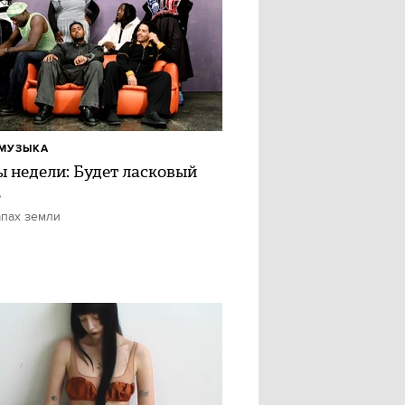
МУЗЫКА
ы недели: Будет ласковый
ь
апах земли