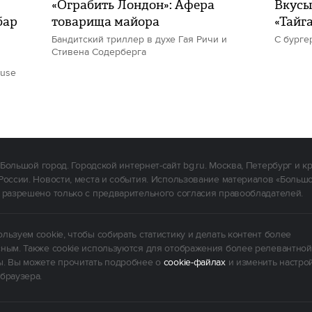
«Ограбить Лондон»: Афера
Вкусы
бар
товарища майора
«Тайг
Бандитский триллер в духе Гая Ричи и
С бурге
Стивена Содерберга
ouse
Большой город. Городской интернет-сайт bg.ru. Москва, Петербург и к
России. Новости, места и события. Использование материалов «Больш
 разрешено только с предварительного согласия правообладателей.
льзуем cookie, чтобы собирать статистику и делать контент более
ным. Также cookie используются для отображения более релевантной
. Вы можете прочитать подробнее о
cookie-файлах
и изменить настро
браузера.