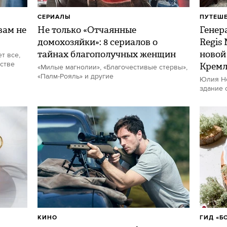
СЕРИАЛЫ
ПУТЕШ
ам не
Не только «Отчаянные
Генер
домохозяйки»: 8 сериалов о
Regis
тайнах благополучных женщин
новой
т все,
стве
Кремл
«Милые магнолии», «Благочестивые стервы»,
«Палм-Рояль» и другие
Юлия Не
здание 
КИНО
ГИД «Б