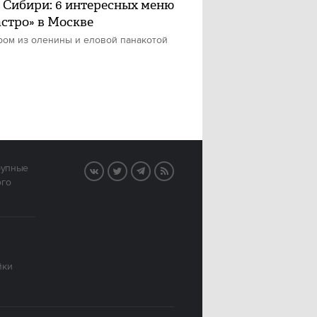
 Сибири: 6 интересных меню
астро» в Москве
ром из оленины и еловой панакотой
рупные
VK
Twitter
Telegram
RSS
ого
йки