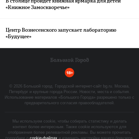
В столице пройдет книжная ярмарка для детей
«Книжное Замоскворечье»
Центр Вознесенского запускает лабораторию
«Будущее»
18+
©
2026
Большой город. Городской интернет-сайт bg.ru. Москва,
Петербург и крупные города России. Новости, места и события.
Использование материалов «Большого Города» разрешено только с
предварительного согласия правообладателей.
Мы используем cookie, чтобы собирать статистику и делать
контент более интересным. Также cookie используются для
отображения более релевантной рекламы. Вы можете прочитать
подробнее о
cookie-файлах
и изменить настройки вашего браузера.