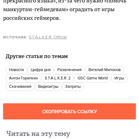
прекрасного языка», из-за чего нужно «помочь
манкуртам-геймедевам» оградить от игры
российских геймеров.
S.T.A.L.K.E.R. Official
ИСТОЧНИК:
Другие статьи по темам
новости
Цифра дня
Развлечения
Виталий Милонов
Антон Горелкин
S.T.A.L.K.E.R. 2
GSC Game World
игры
скачивания
видеоигры
запреты
СКОПИРОВАТЬ ССЫЛКУ
Читать на эту тему