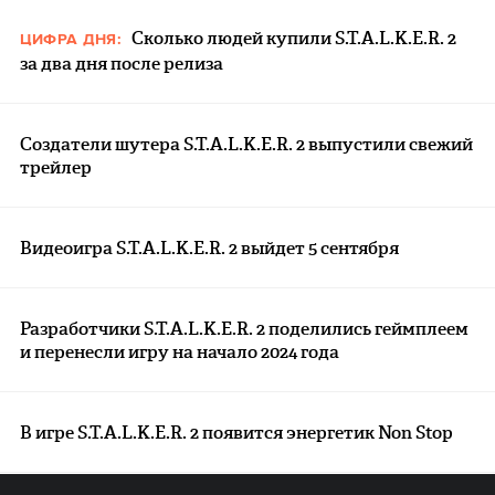
Сколько людей купили S.T.A.L.K.E.R. 2
ЦИФРА ДНЯ:
за два дня после релиза
Создатели шутера S.T.A.L.K.E.R. 2 выпустили свежий
трейлер
Видеоигра S.T.A.L.K.E.R. 2 выйдет 5 сентября
Разработчики S.T.A.L.K.E.R. 2 поделились геймплеем
и перенесли игру на начало 2024 года
В игре S.T.A.L.K.E.R. 2 появится энергетик Non Stop