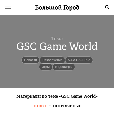
Тема
GSC Game World
новости
Развлечения
S.T.A.L.K.E.R. 2
игры
видеоигры
Материалы по теме «GSC Game World»
НОВЫЕ
ПОПУЛЯРНЫЕ