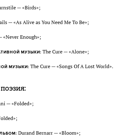
rnstile — «Birds»;
ils — «As Alive as You Need Me To Be»;
— «Never Enough»;
The Cure — «Alone»;
ТИВНОЙ МУЗЫКИ:
The Cure — «Songs Of A Lost World».
ОЙ МУЗЫКИ:
 поэзия:
ni — «Folded»;
Folded»;
Durand Bernarr — «Bloom»;
ЛЬБОМ: