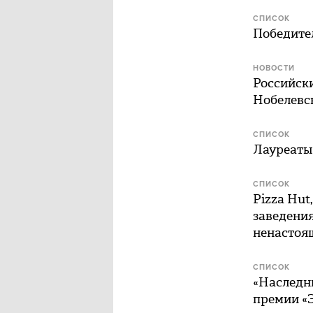
СПИСОК
Победите
НОВОСТИ
Российск
Нобелевс
СПИСОК
Лауреаты
СПИСОК
Pizza Hut
заведения
ненастоя
СПИСОК
«Наследни
премии «