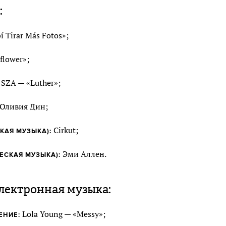
:
 Tirar Más Fotos»;
dflower»;
SZA — «Luther»;
Оливия Дин;
Cirkut;
КАЯ МУЗЫКА):
Эми Аллен.
ЕСКАЯ МУЗЫКА):
лектронная музыка:
Lola Young — «Messy»;
ЕНИЕ: