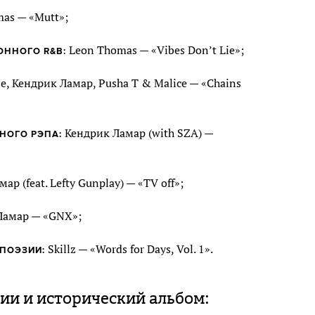
as — «Mutt»;
Leon Thomas — «Vibes Don’t Lie»;
ННОГО R&B:
e, Кендрик Ламар, Pusha T & Malice — «Chains
Кендрик Ламар (with SZA) —
НОГО РЭПА:
р (feat. Lefty Gunplay) — «TV off»;
Ламар — «GNX»;
Skillz — «Words for Days, Vol. 1».
ПОЭЗИИ:
и и исторический альбом: