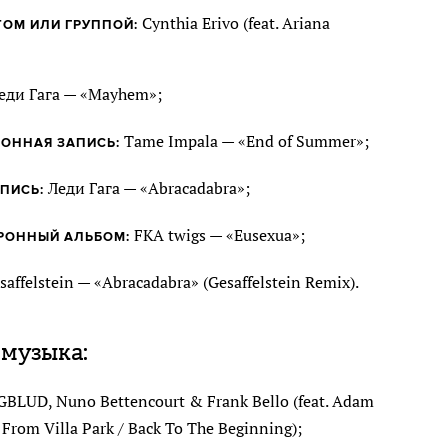
Cynthia Erivo (feat. Ariana
ОМ ИЛИ ГРУППОЙ:
еди Гага — «Mayhem»;
Tame Impala — «End of Summer»;
ОННАЯ ЗАПИСЬ:
Леди Гага — «Abracadabra»;
ПИСЬ:
FKA twigs — «Eusexua»;
РОННЫЙ АЛЬБОМ:
affelstein — «Abracadabra» (Gesaffelstein Remix).
 музыка:
LUD, Nuno Bettencourt & Frank Bello (feat. Adam
From Villa Park / Back To The Beginning);