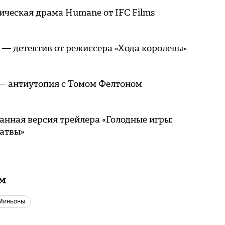
ическая драма Humane от IFC Films
 — детектив от режиссера «Хода королевы»
 — антиутопия с Томом Фелтоном
нная версия трейлера «Голодные игры:
жатвы»
ам
миньоны