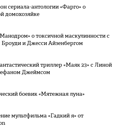
он сериала-антологии «Фарго» о
ой домохозяйке
«Манодром» о токсичной маскулинности с
 Броуди и Джесси Айзенбергом
антастический триллер «Маяк 23» с Линой
тефаном Джеймсом
ческий боевик «Мятежная луна»
ние мультфильма «Гадкий я» от
on