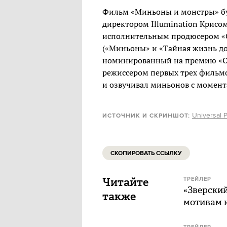
Фильм «Миньоны и монстры» бу
директором Illumination Крисо
исполнительным продюсером «С
(«Миньоны» и «Тайная жизнь д
номинированный на премию «О
режиссером первых трех фильм
и озвучивал миньонов с момента
Universal P
ИСТОЧНИК И СКРИНШОТ:
СКОПИРОВАТЬ ССЫЛКУ
Читайте
ТРЕЙЛЕР
«Зверски
также
мотивам 