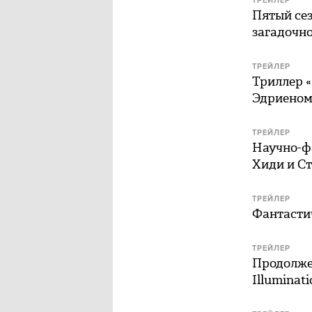
ТРЕЙЛЕР
Пятый сез
загадочн
ТРЕЙЛЕР
Триллер 
Эдриеном
ТРЕЙЛЕР
Научно-ф
Хиди и С
ТРЕЙЛЕР
Фантасти
ТРЕЙЛЕР
Продолже
Illuminati