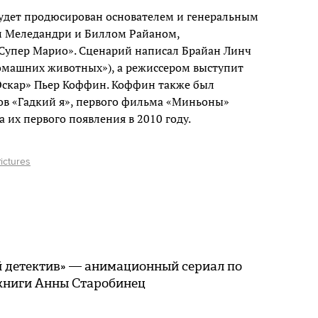
дет продюсирован основателем и генеральным
м Меледандри и Биллом Райаном,
упер Марио». Сценарий написал Брайан Линч
омашних животных»), а режиссером выступит
скар» Пьер Коффин. Коффин также был
ов «Гадкий я», первого фильма «Миньоны»
 их первого появления в 2010 году.
ictures
й детектив» — анимационный сериал по
книги Анны Старобинец