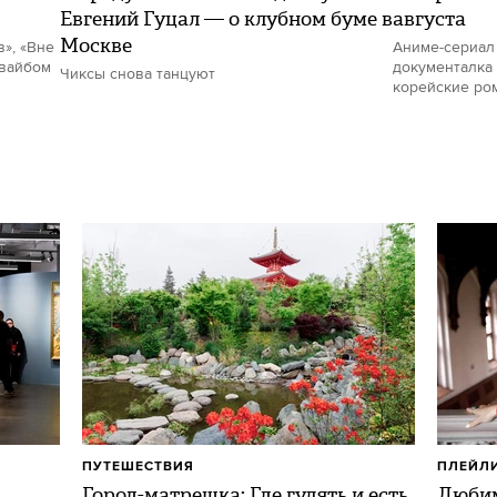
Евгений Гуцал — о клубном буме в
августа
Москве
в», «Вне
Аниме-сериал
 вайбом
документалка 
Чиксы снова танцуют
корейские ро
ПУТЕШЕСТВИЯ
ПЛЕЙЛ
Город-матрешка: Где гулять и есть
Любим