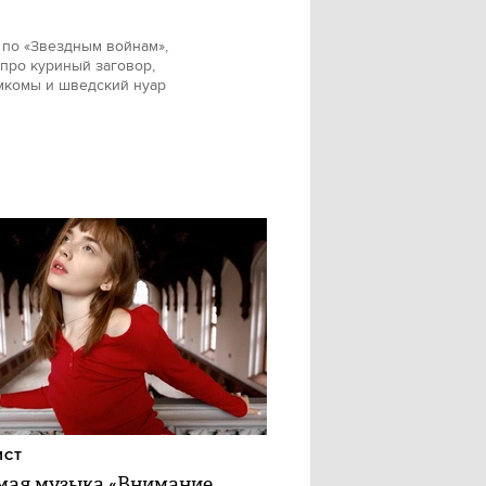
 по «Звездным войнам»,
про куриный заговор,
мкомы и шведский нуар
ИСТ
ая музыка «Внимание