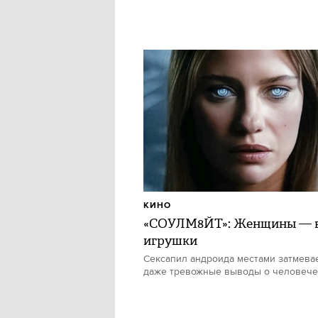
КИНО
«СОУЛМ8ЙТ»: Женщины — в
игрушки
Сексапил андроида местами затмевае
даже тревожные выводы о человече