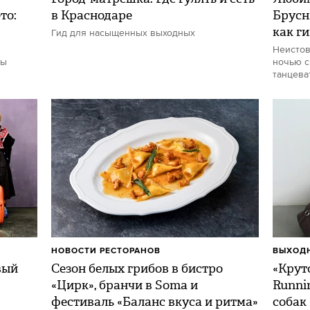
то:
в Краснодаре
Брусн
как г
Гид для насыщенных выходных
Неистов
ты
ночью с
танцева
НОВОСТИ РЕСТОРАНОВ
ВЫХОДН
вый
Сезон белых грибов в бистро
«Круто
«Цирк», бранчи в Soma и
Runni
фестиваль «Баланс вкуса и ритма»
собак