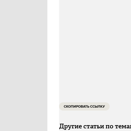
до 21 ноября, следует из сообщ
В частности, полеты ограничен
Воронежа, Геленджика, Краснод
Симферополя и Элисты. Другие
:
Росавиация
ИСТОЧНИК
СКОПИРОВАТЬ ССЫЛКУ
Другие статьи по тем