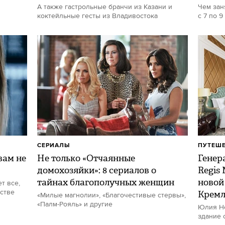
А также гастрольные бранчи из Казани и
Чем зан
коктейльные гесты из Владивостока
с 7 по 9
СЕРИАЛЫ
ПУТЕШ
ам не
Не только «Отчаянные
Генер
домохозяйки»: 8 сериалов о
Regis
тайнах благополучных женщин
новой
т все,
стве
Кремл
«Милые магнолии», «Благочестивые стервы»,
«Палм-Рояль» и другие
Юлия Не
здание 