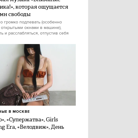
ика!», которая ощущается
имн свободы
о громко подпевать (особенно
 открытыми окнами в машине),
ть и расслабляться, отпустив себя
ЫЕ В МОСКВЕ
», «Супержатва», Girls
ng Era, «Велодвиж», День