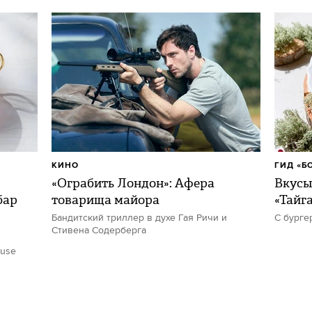
КИНО
ГИД «Б
«Ограбить Лондон»: Афера
Вкусы
бар
товарища майора
«Тайг
Бандитский триллер в духе Гая Ричи и
С бурге
Стивена Содерберга
ouse