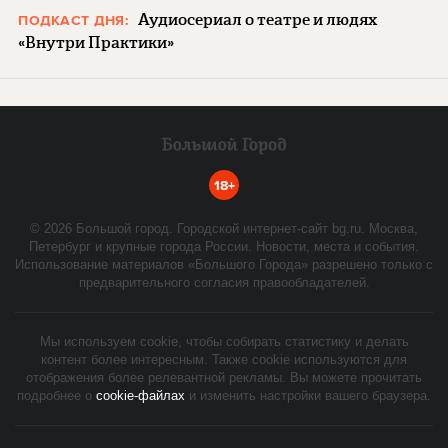
Аудиосериал о театре и людях
ПОДКАСТ ДНЯ:
«Внутри Практики»
18+
©
2026
Большой город. Городской интернет-сайт bg.ru. Москва,
Петербург и крупные города России. Новости, места и события.
Использование материалов «Большого Города» разрешено только с
предварительного согласия правообладателей.
Мы используем cookie, чтобы собирать статистику и делать
контент более интересным. Также cookie используются для
отображения более релевантной рекламы. Вы можете прочитать
подробнее о
cookie-файлах
и изменить настройки вашего браузера.