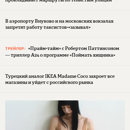
В аэропорту Внуково и на московских вокзалах
запретят работу таксистов-«зазывал»
«Прайм-тайм» с Робертом Паттинсоном
ТРЕЙЛЕР:
— триллер A24 о программе «Поймать хищника»
Турецкий аналог IKEA Madame Coco закроет все
магазины и уйдет с российского рынка