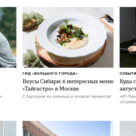
ГИД «БОЛЬШОГО ГОРОДА»
СОБЫТИ
Вкусы Сибири: 6 интересных меню
Куда с
«Тайгастро» в Москве
авгус
и
С бургером из оленины и еловой панакотой
«ИТ-Пик
«Ограби