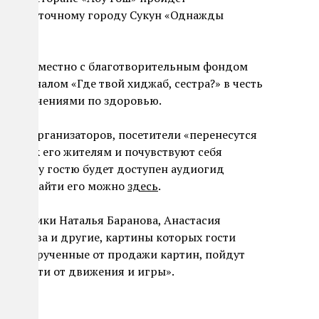
ижневосточному городу Сукун «Однажды
оран совместно с благотворительным фондом
ам-каналом «Где твой хиджаб, сестра?» в честь
ограничениями по здоровью.
словам организаторов, посетители «перенесутся
окошки к его жителям и почувствуют себя
 Каждому гостю будет доступен аудиогид
авки. Найти его можно
здесь
.
художники Наталья Баранова, Анастасия
 Шпанова и другие, картины которых гости
0 %, вырученные от продажи картин, пойдут
 радости от движения и игры».