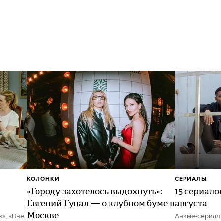
КОЛОНКИ
СЕРИАЛЫ
«Городу захотелось выдохнуть»:
15 сериало
Евгений Гуцал — о клубном буме в
августа
Москве
в», «Вне
Аниме-сериал