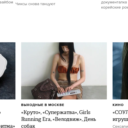
 вайбом
документалка 
Чиксы снова танцуют
корейские ро
ВЫХОДНЫЕ В МОСКВЕ
КИНО
о
«Круто», «Супержатва», Girls
«СОУЛ
Running Era, «Велодвиж», День
игру
ритма»
собак
Сексапи