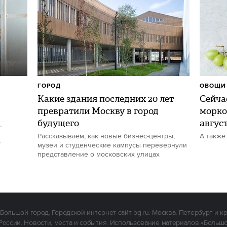
ГОРОД
ОВОЩИ 
Какие здания последних 20 лет
Сейчас
превратили Москву в город
морко
будущего
авгус
,
Рассказываем, как новые бизнес-центры,
А также
р
музеи и студенческие кампусы перевернули
представление о московских улицах
Большой город. Городской интернет-сайт bg.ru. Москва, Петербург и к
России. Новости, места и события. Использование материалов «Больш