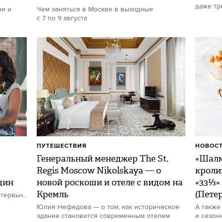
даже тр
ни и
Чем заняться в Москве в выходные
с 7 по 9 августа
ПУТЕШЕСТВИЯ
НОВОСТ
Генеральный менеджер The St.
«Шалм
Regis Moscow Nikolskaya — о
кроли
щин
новой роскоши и отеле с видом на
«33⅓»
Кремль
(Пете
тервы»,
Юлия Нефедова — о том, как историческое
А также
здание становится современным отелем
и сезон