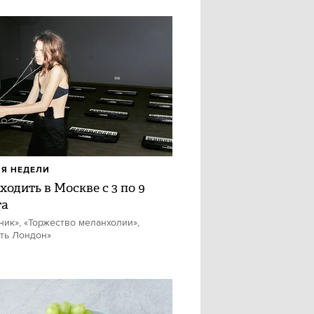
Я НЕДЕЛИ
ходить в Москве с 3 по 9
та
ник», «Торжество меланхолии»,
ть Лондон»