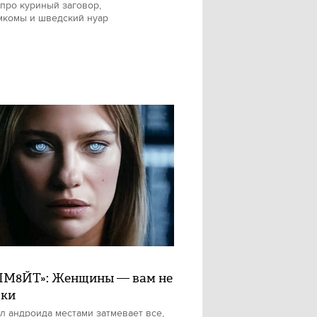
про куриный заговор,
мкомы и шведский нуар
М8ЙТ»: Женщины — вам не
шки
л андроида местами затмевает все,