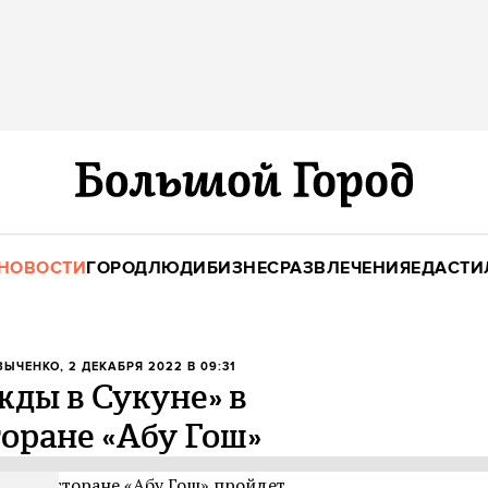
НОВОСТИ
ГОРОД
ЛЮДИ
БИЗНЕС
РАЗВЛЕЧЕНИЯ
ЕДА
СТИ
ЗЫЧЕНКО
, 2 ДЕКАБРЯ 2022 В 09:31
ды в Сукуне» в
оране «Абу Гош»
ском ресторане «Абу Гош» пройдет