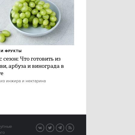
И ФРУКТЫ
 сезон: Что готовить из
ви, арбуза и винограда в
те
 из инжира и нектарина
рупные
VK
Twitter
Telegram
RSS
ого