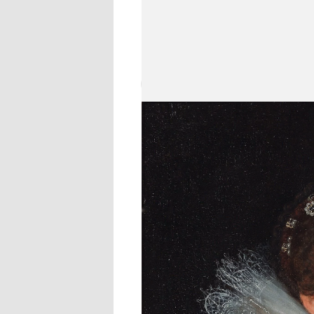
выставка «Под знаком Рубенса.
и частных собраний России». О