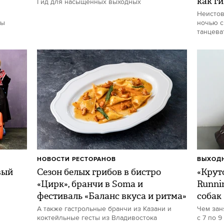
как г
Гид для насыщенных выходных
Неистов
ты
ночью с
танцева
НОВОСТИ РЕСТОРАНОВ
ВЫХОДН
вый
Сезон белых грибов в бистро
«Круто
«Цирк», бранчи в Soma и
Runni
фестиваль «Баланс вкуса и ритма»
собак
А также гастрольные бранчи из Казани и
Чем зан
коктейльные гесты из Владивостока
с 7 по 9