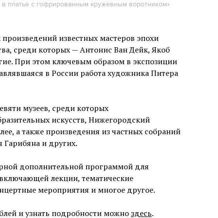
 в платье с гофрированным кружевным воротником»
х произведений известных мастеров эпохи
ва, среди которых — Антонис Ван Дейк, Якоб
гие. При этом ключевым образом в экспозиции
тавлявшаяся в России работа художника Питера
евяти музеев, среди которых
бразительных искусств, Нижегородский
лее, а также произведения из частных собраний
 Гарибяна и других.
рной дополнительной программой для
, включающей лекции, тематические
онцертные мероприятия и многое другое.
ублей и узнать подробности можно
здесь
.