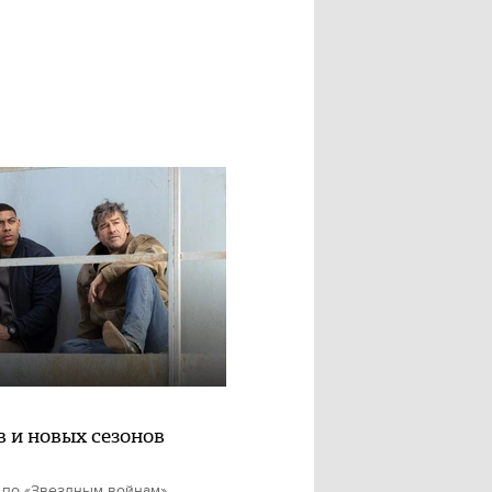
в и новых сезонов
 по «Звездным войнам»,