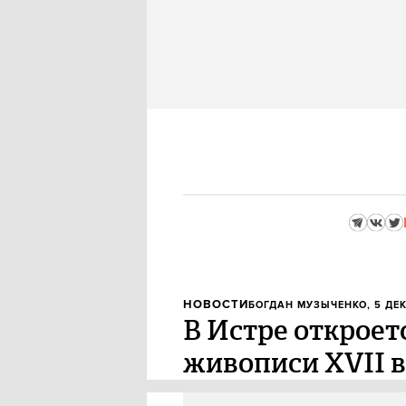
НОВОСТИ
БОГДАН МУЗЫЧЕНКО
, 5 ДЕ
В Истре откроет
живописи XVII в
В пятницу, 9 декабря, в истри