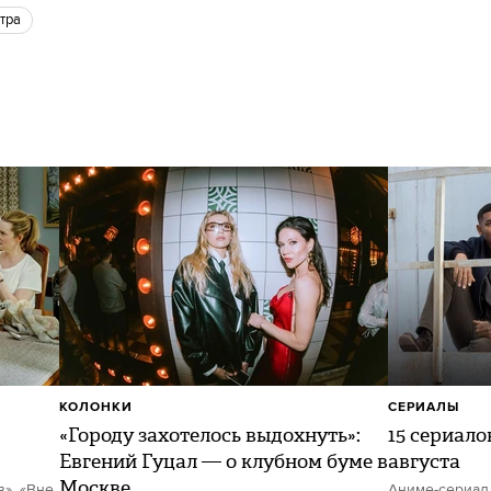
стра
КОЛОНКИ
СЕРИАЛЫ
«Городу захотелось выдохнуть»:
15 сериало
Евгений Гуцал — о клубном буме в
августа
Москве
в», «Вне
Аниме-сериал