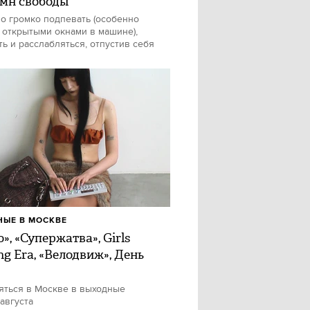
имн свободы
о громко подпевать (особенно
 открытыми окнами в машине),
ть и расслабляться, отпустив себя
ЫЕ В МОСКВЕ
», «Супержатва», Girls
ng Era, «Велодвиж», День
яться в Москве в выходные
 августа