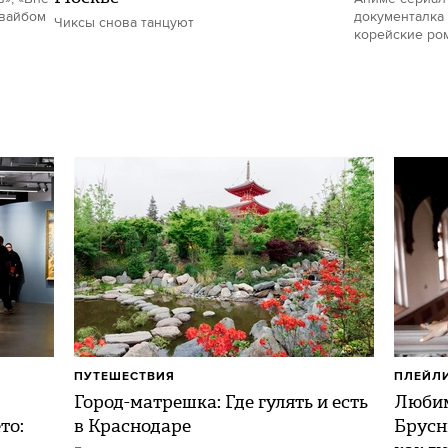
 вайбом
документалка 
Чиксы снова танцуют
корейские ро
ПУТЕШЕСТВИЯ
ПЛЕЙЛ
Город-матрешка: Где гулять и есть
Любим
то:
в Краснодаре
Брусн