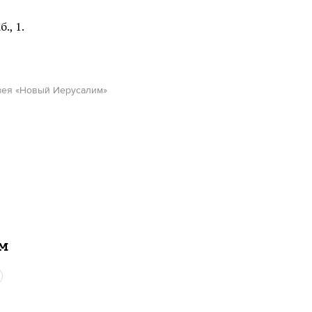
., 1.
узея «Новый Иерусалим»
ам