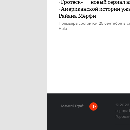
«Гротеск» — новый сериал а
«Американской истории уж
Райана Мёрфи
Премьера состоится 25 сентября в с
Hulu
© 2026
18+
города 
Города»