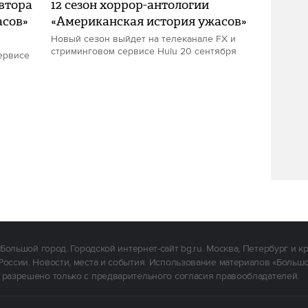
втора
12 сезон хоррор-антологии
асов»
«Американская история ужасов»
Новый сезон выйдет на телеканале FX и
стриминговом сервисе Hulu 20 сентября
ервисе
Большой город. Городской интернет-сайт bg.ru. Москва, Петербург и к
России. Новости, места и события. Использование материалов «Больш
 разрешено только с предварительного согласия правообладателей.