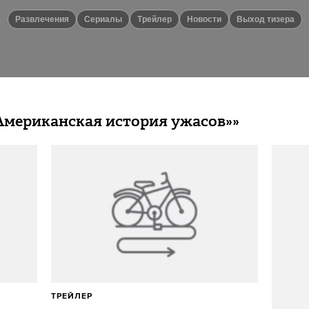
Развлечения
сериалы
Трейлер
новости
выход тизера
Американская история ужасов»»
ТРЕЙЛЕР