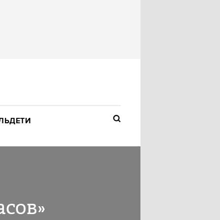
ЛЬ
ДЕТИ
асов»