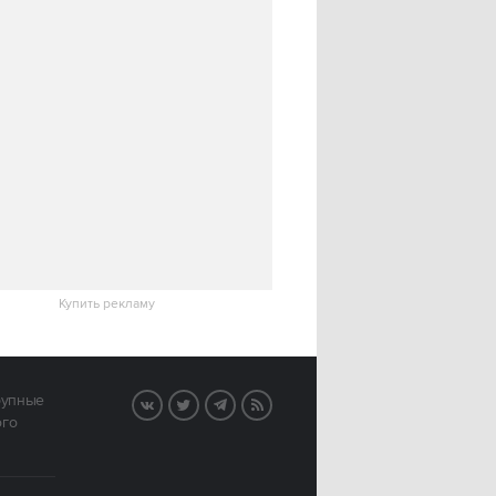
Купить рекламу
рупные
VK
Twitter
Telegram
RSS
ого