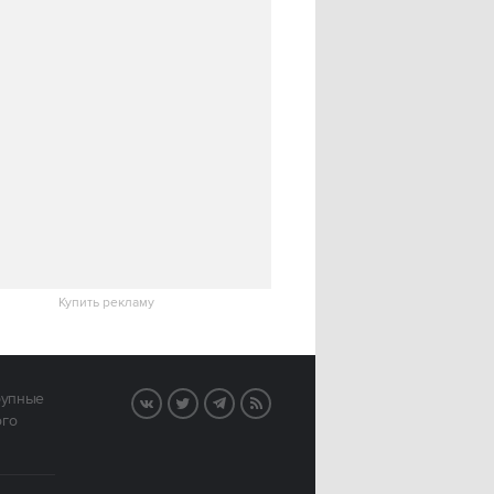
Купить рекламу
рупные
VK
Twitter
Telegram
RSS
ого