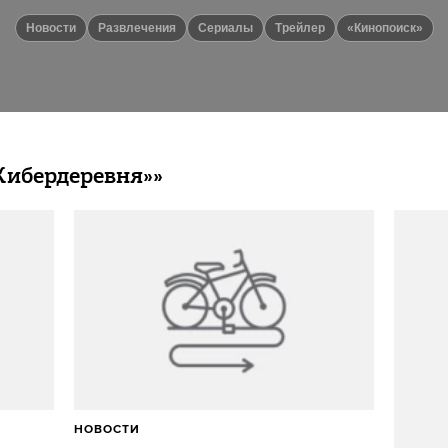
новости
Развлечения
сериалы
Трейлер
«Кинопоиск»
Кибердеревня»»
НОВОСТИ