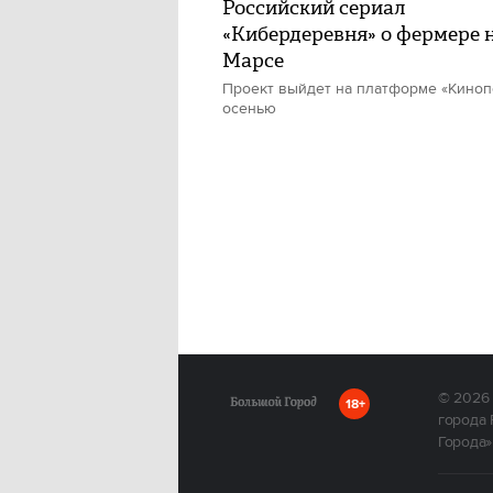
Российский сериал
«Кибердеревня» о фермере 
Марсе
Проект выйдет на платформе «Киноп
осенью
© 2026
18+
города 
Города»