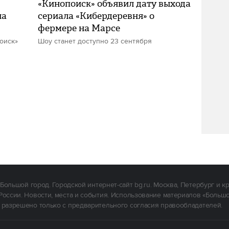
«Кинопоиск» объявил дату выхода
на
сериала «Кибердеревня» о
фермере на Марсе
оиск»
Шоу станет доступно 23 сентября
Большой город. Городской интернет-сайт bg.ru. Москва, Петербург и к
России. Новости, места и события. Использование материалов «Больш
 разрешено только с предварительного согласия правообладателей.