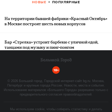
НОВЫЕ
ПОПУЛЯРНЫЕ
На территории бывшей фабрики «Красный Октябрь»
в Москве построят шесть новых корпусов
Бар «Стрелка» устроит барбекю с уличной едой,
танцами под музыку и пинг-понгом
18+
©
2026
Большой город. Городской интернет-сайт bg.ru. Москва,
Петербург и крупные города России. Новости, места и события.
Использование материалов «Большого Города» разрешено только с
предварительного согласия правообладателей.
Мы используем cookie, чтобы собирать статистику и делать