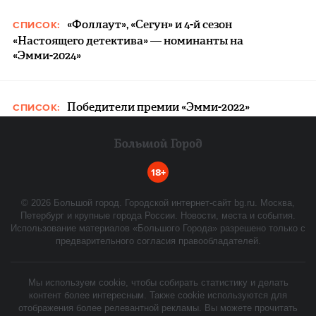
«Фоллаут», «Сегун» и 4-й сезон
СПИСОК:
«Настоящего детектива» — номинанты на
«Эмми-2024»
Победители премии «Эмми-2022»
СПИСОК:
18+
©
2026
Большой город. Городской интернет-сайт bg.ru. Москва,
Петербург и крупные города России. Новости, места и события.
Использование материалов «Большого Города» разрешено только с
предварительного согласия правообладателей.
Мы используем cookie, чтобы собирать статистику и делать
контент более интересным. Также cookie используются для
отображения более релевантной рекламы. Вы можете прочитать