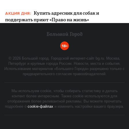
Купить адресник для собак и
АКЦИЯ ДНЯ:
поддержать приют «Право на жизнь»
18+
©
2026
Большой город. Городской интернет-сайт bg.ru. Москва,
Петербург и крупные города России. Новости, места и события.
Использование материалов «Большого Города» разрешено только с
предварительного согласия правообладателей.
Мы используем cookie, чтобы собирать статистику и делать
контент более интересным. Также cookie используются для
отображения более релевантной рекламы. Вы можете прочитать
подробнее о
cookie-файлах
и изменить настройки вашего браузера.