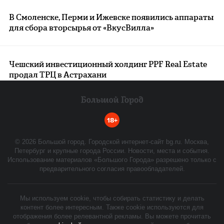
В Смоленске, Перми и Ижевске появились аппараты
для сбора вторсырья от «ВкусВилла»
Чешский инвестиционный холдинг PPF Real Estate
продал ТРЦ в Астрахани
18+
©
2026
Большой город. Городской интернет-сайт bg.ru. Москва,
Петербург и крупные города России. Новости, места и события.
Использование материалов «Большого Города» разрешено только с
предварительного согласия правообладателей.
Мы используем cookie, чтобы собирать статистику и делать
контент более интересным. Также cookie используются для
отображения более релевантной рекламы. Вы можете прочитать