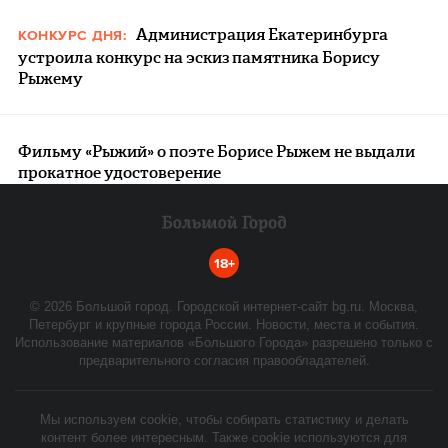
Администрация Екатеринбурга
КОНКУРС ДНЯ:
устроила конкурс на эскиз памятника Борису
Рыжему
Фильму «Рыжий» о поэте Борисе Рыжем не выдали
прокатное удостоверение
18+
©
2026
Большой город. Городской интернет-сайт bg.ru. Москва,
Петербург и крупные города России. Новости, места и события.
Использование материалов «Большого Города» разрешено только с
предварительного согласия правообладателей.
Мы используем cookie, чтобы собирать статистику и делать
контент более интересным. Также cookie используются для