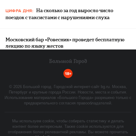
На сколько за год выросло число
ЦИФРА ДНЯ:
поездок с таксистами с нарушениями слуха
Московский бар «Ровесник» проведет бесплатную
лекцию по языку жестов
18+
©
2026
Большой город. Городской интернет-сайт bg.ru. Москва,
Петербург и крупные города России. Новости, места и события.
Использование материалов «Большого Города» разрешено только с
предварительного согласия правообладателей.
Мы используем cookie, чтобы собирать статистику и делать
контент более интересным. Также cookie используются для
отображения более релевантной рекламы. Вы можете прочитать