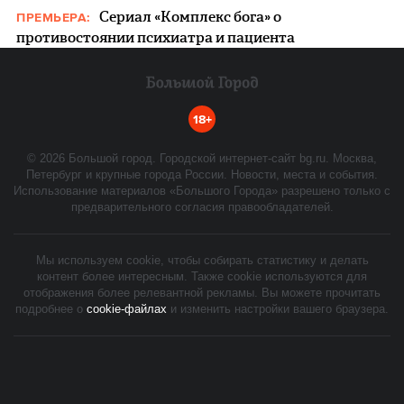
Сериал «Комплекс бога» о
ПРЕМЬЕРА:
противостоянии психиатра и пациента
18+
©
2026
Большой город. Городской интернет-сайт bg.ru. Москва,
Петербург и крупные города России. Новости, места и события.
Использование материалов «Большого Города» разрешено только с
предварительного согласия правообладателей.
Мы используем cookie, чтобы собирать статистику и делать
контент более интересным. Также cookie используются для
отображения более релевантной рекламы. Вы можете прочитать
подробнее о
cookie-файлах
и изменить настройки вашего браузера.