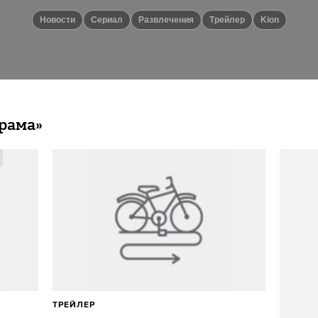
новости
Сериал
Развлечения
Трейлер
Kion
рама»
ТРЕЙЛЕР