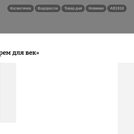
Косметичка
Водоросли
Товар дня
Новинки
АВ1918
рем для век»