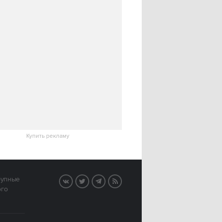
Купить рекламу
рупные
VK
Twitter
Telegram
RSS
ого