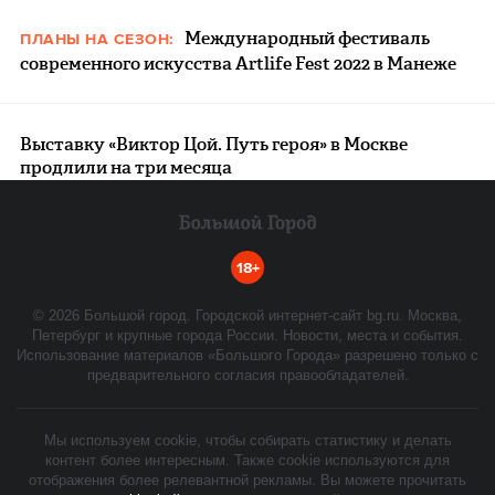
Международный фестиваль
ПЛАНЫ НА СЕЗОН:
современного искусства Artlife Fest 2022 в Манеже
​​Выставку «Виктор Цой. Путь героя» в Москве
продлили на три месяца
18+
©
2026
Большой город. Городской интернет-сайт bg.ru. Москва,
Петербург и крупные города России. Новости, места и события.
Использование материалов «Большого Города» разрешено только с
предварительного согласия правообладателей.
Мы используем cookie, чтобы собирать статистику и делать
контент более интересным. Также cookie используются для
отображения более релевантной рекламы. Вы можете прочитать